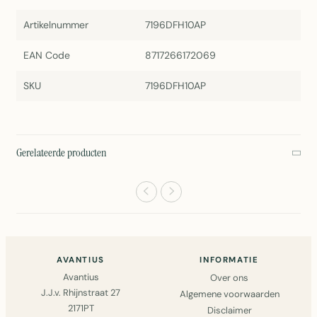
Artikelnummer
7196DFH10AP
EAN Code
8717266172069
SKU
7196DFH10AP
Gerelateerde producten
AVANTIUS
INFORMATIE
Avantius
Over ons
J.J.v. Rhijnstraat 27
Algemene voorwaarden
2171PT
Disclaimer