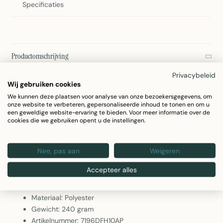
Specificaties
Productomschrijving
2Lif Deco Ruby Gele Decoratieve Folie
Privacybeleid
Wij gebruiken cookies
Voeg kleur en stijl toe aan je interieur met deze prachtige gele
We kunnen deze plaatsen voor analyse van onze bezoekersgegevens, om
decoratieve folie van 2Lif. De Deco Ruby folie in felblauw is
onze website te verbeteren, gepersonaliseerde inhoud te tonen en om u
een geweldige website-ervaring te bieden. Voor meer informatie over de
ideaal voor het verfraaien van ramen, spiegels en glazen
cookies die we gebruiken opent u de instellingen.
oppervlakken. Met afmetingen van 150 cm x 2,5 meter heb je
voldoende materiaal voor diverse toepassingen.
Nee, pas aan
Weigeren
Accepteer alles
Formaat: 150 cm x 2,5 meter
Kleur: Geel
Materiaal: Polyester
Gewicht: 240 gram
Artikelnummer: 7196DFH10AP