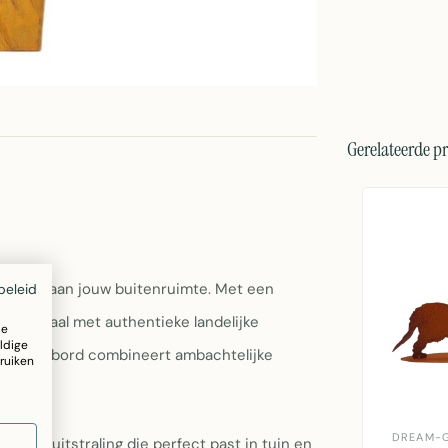
Gerelateerde p
ent toe aan jouw buitenruimte. Met een
beleid
est metaal met authentieke landelijke
ze
ldige
nier. Het bord combineert ambachtelijke
ruiken
DREAM-
erde uitstraling die perfect past in tuin en