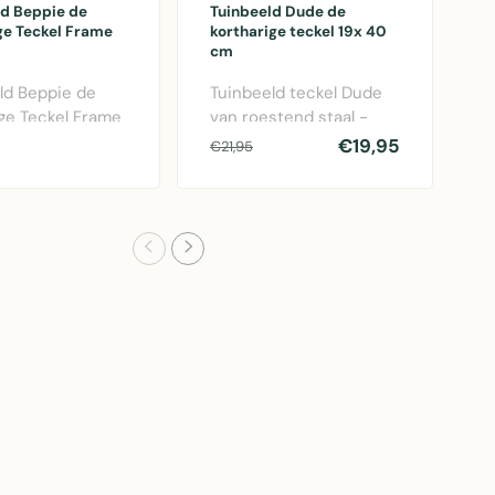
ld Beppie de
Tuinbeeld Dude de
T
ge Teckel Frame
kortharige teckel 19x 40
k
cm
2
ld Beppie de
Tuinbeeld teckel Dude
T
ge Teckel Frame
van roestend staal -
k
n roest bruin
19x40 cm decoratief
r
€19,95
€
€21,95
— decor..
metalen beeld voo..
x