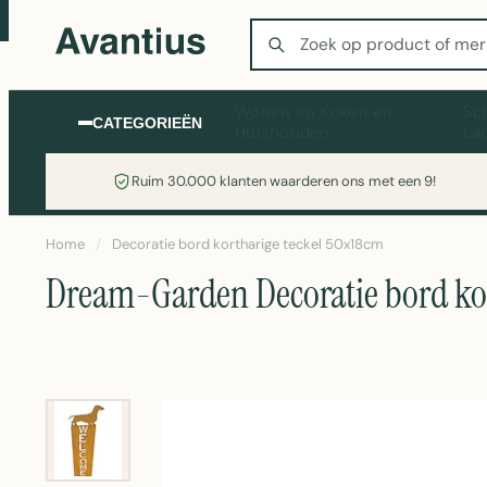
Zoeken
Wonen en Koken en
Sc
CATEGORIEËN
Huishouden
La
Ruim 30.000 klanten waarderen ons met een 9!
Home
/
Decoratie bord kortharige teckel 50x18cm
Dream-Garden Decoratie bord kor