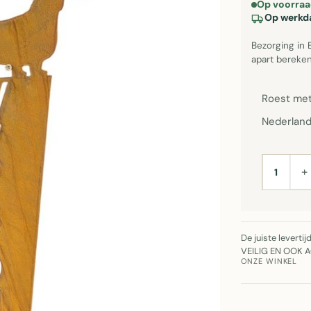
Op voorraa
Op werkda
Bezorging in 
apart bereken
Roest met
Nederland
+
AANTAL
De juiste leverti
VEILIG EN OOK 
ONZE WINKEL