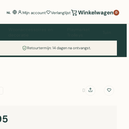
Winkelwagen
Mijn account
Verlanglijst
0
NL
Woonaccessoires en
Playmarket
Tuin
decoratie
Trolleys
Retourtermijn: 14 dagen na ontvangst.
95