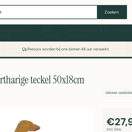
Wasmachine of koelkast nodig? Vergelijk alle prijzen op Witgoedaanbod.nl
Zoeken
hootkussen en
Sfeer
Sfeerhaarden & Bio-ethanol
ptray
Thema's
branders
Retours worden bij ons binnen 48 uur verwerkt.
tharige teckel 50x18cm
DREAM-GARDEN
€27,
Incl. btw