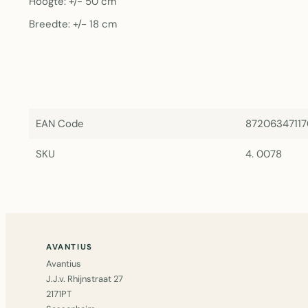
Hoogte: +/- 50 cm
Breedte: +/- 18 cm
EAN Code
8720634711
SKU
4. 0078
AVANTIUS
Avantius
J.J.v. Rhijnstraat 27
2171PT