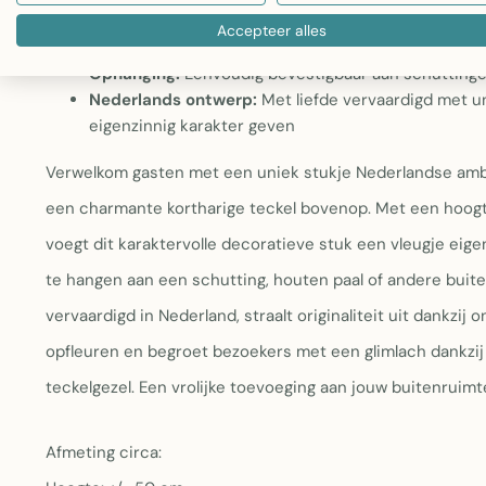
terras
Accepteer alles
Afmetingen:
Circa 50 cm hoog en 18 cm breed, comp
Ophanging:
Eenvoudig bevestigbaar aan schuttinge
Nederlands ontwerp:
Met liefde vervaardigd met uni
eigenzinnig karakter geven
Verwelkom gasten met een uniek stukje Nederlandse amb
een charmante kortharige teckel bovenop. Met een hoog
voegt dit karaktervolle decoratieve stuk een vleugje eige
te hangen aan een schutting, houten paal of andere buite
vervaardigd in Nederland, straalt originaliteit uit dankzij
opfleuren en begroet bezoekers met een glimlach dankzij
teckelgezel. Een vrolijke toevoeging aan jouw buitenruimt
Afmeting circa: