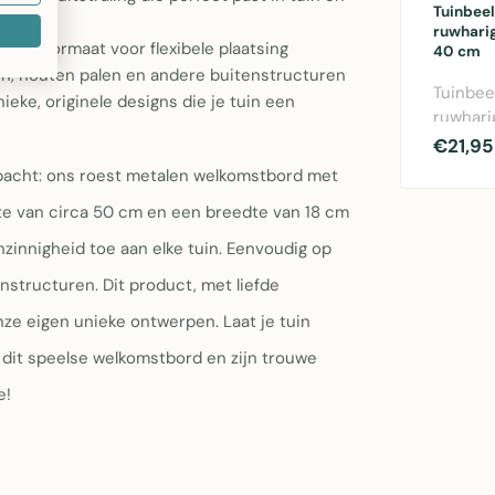
Tuinbee
ruwhari
act formaat voor flexibele plaatsing
40 cm
n, houten palen en andere buitenstructuren
Tuinbee
eke, originele designs die je tuin een
ruwhari
40 cm i
€21,95
metaal 
acht: ons roest metalen welkomstbord met
te van circa 50 cm en een breedte van 18 cm
nzinnigheid toe aan elke tuin. Eenvoudig op
nstructuren. Dit product, met liefde
 onze eigen unieke ontwerpen. Laat je tuin
 dit speelse welkomstbord en zijn trouwe
e!