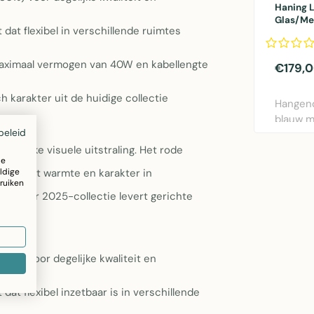
Haning 
Glas/Me
dat flexibel in verschillende ruimtes
maximaal vermogen van 40W en kabellengte
€179,
 karakter uit de huidige collectie
Hangen
blauw m
beleid
metaal –
 sterke visuele uitstraling. Het rode
ze
ldige
ment dat warmte en karakter in
ruiken
e Zomer 2025-collectie levert gerichte
30%) voor degelijke kwaliteit en
at flexibel inzetbaar is in verschillende