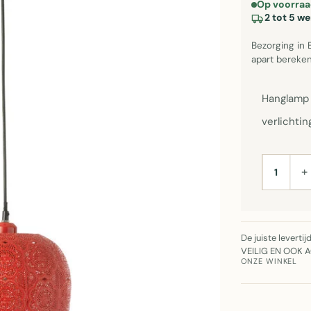
Op voorraa
2 tot 5 w
Bezorging in 
apart bereken
Hanglamp A
verlichti
+
AANTAL
De juiste leverti
VEILIG EN OOK 
ONZE WINKEL