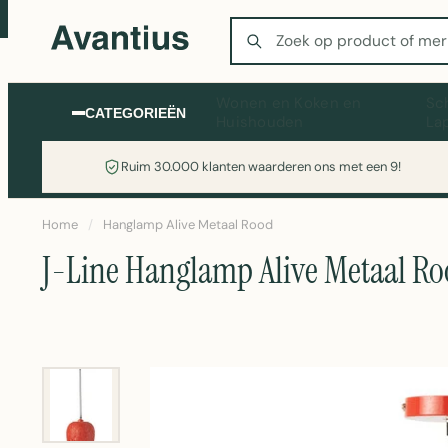
Zoeken
Wonen en Koken en
Sc
CATEGORIEËN
Huishouden
La
Ruim 30.000 klanten waarderen ons met een 9!
Home
/
Hanglamp Alive Metaal Rood
J-Line Hanglamp Alive Metaal R