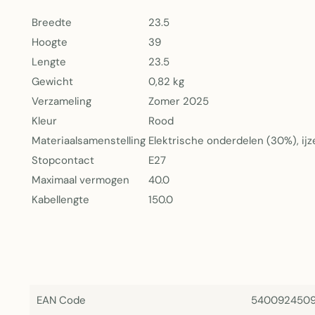
Breedte
23.5
Hoogte
39
Lengte
23.5
Gewicht
0,82 kg
Verzameling
Zomer 2025
Kleur
Rood
Materiaalsamenstelling
Elektrische onderdelen (30%), ijz
Stopcontact
E27
Maximaal vermogen
40.0
Kabellengte
150.0
EAN Code
540092450