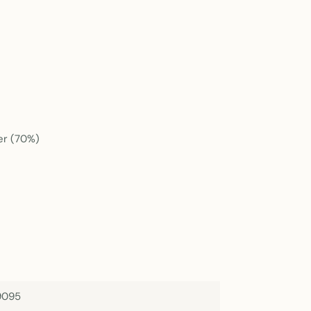
er (70%)
9095