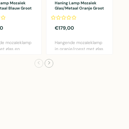
Lamp Mozaïek
Haning Lamp Mozaïek
H
taal Blauw Groot
Glas/Metaal Oranje Groot
G
00
€179,00
€
de mozaïeklamp
Hangende mozaïeklamp
H
et glas en
in oranje/roest met glas
o
 decoratieve ..
en metaal – sf..
e