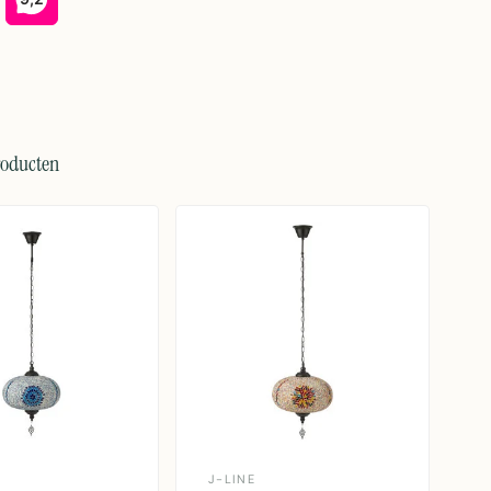
roducten
J-LINE
J