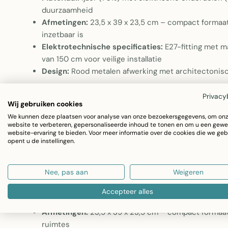
duurzaamheid
Afmetingen:
23,5 x 39 x 23,5 cm – compact formaat 
inzetbaar is
Elektrotechnische specificaties:
E27-fitting met 
van 150 cm voor veilige installatie
Design:
Rood metalen afwerking met architectonisch
Hanglamp Alive Metaal Rood
Privacy
Wij gebruiken cookies
Deze hanglamp combineert functionele verlichting met een
We kunnen deze plaatsen voor analyse van onze bezoekersgegevens, om on
website te verbeteren, gepersonaliseerde inhoud te tonen en om u een gewe
metalen ontwerp maakt het een opvallend decoratief ele
website-ervaring te bieden. Voor meer informatie over de cookies die we geb
opent u de instellingen.
woonruimtes, eetkamers of entrees brengt. De lamp uit d
verlichting met architectonisch design.
Nee, pas aan
Weigeren
Materiaal:
Ijzer (70%) met elektrische onderdelen (
Accepteer alles
duurzaamheid
Afmetingen:
23,5 x 39 x 23,5 cm – compact formaat d
ruimtes