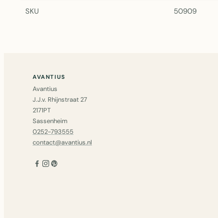
SKU
50909
AVANTIUS
Avantius
J.J.v. Rhijnstraat 27
2171PT
Sassenheim
0252-793555
contact@avantius.nl