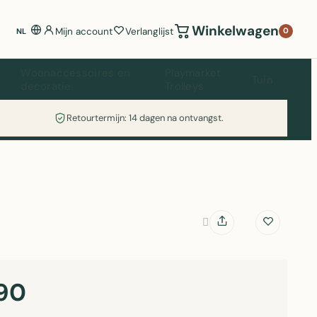
Winkelwagen
Mijn account
Verlanglijst
0
NL
Woonaccessoires en
Playmarket
Tuin
decoratie
Trolleys
Retourtermijn: 14 dagen na ontvangst.
90