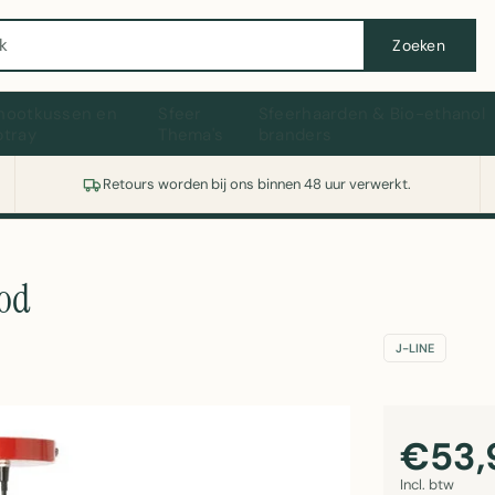
Wasmachine of koelkast nodig? Vergelijk alle prijzen op Witgoedaanbod.nl
Zoeken
hootkussen en
Sfeer
Sfeerhaarden & Bio-ethanol
ptray
Thema's
branders
Retours worden bij ons binnen 48 uur verwerkt.
ood
J-LINE
€53,
Incl. btw