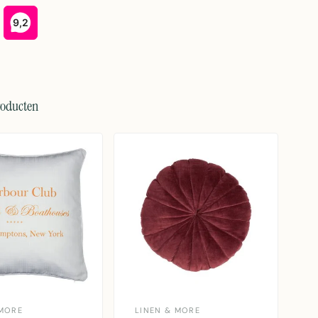
roducten
MORE
LINEN & MORE
L