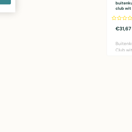
buitenk
club wi
€31,67
Buitenk
Club wi
Mars & 