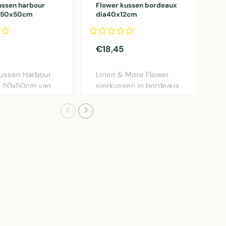
ussen harbour
Flower kussen bordeaux
G
t 50x50cm
dia40x12cm
k
€18,45
€
ussen Harbour
Linen & More Flower
G
t 50x50cm van
sierkussen in bordeaux
k
More. Weers..
rood. Diameter 40..
v