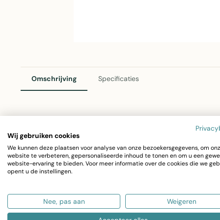
Omschrijving
Specificaties
Lars Kussen Paars 45x45cm
Privacy
Wij gebruiken cookies
Het Lars kussen in paars is een elegant woonaccessoire 
We kunnen deze plaatsen voor analyse van onze bezoekersgegevens, om on
website te verbeteren, gepersonaliseerde inhoud te tonen en om u een gewe
warmte en kleur toe aan elke ruimte. Dankzij het luxe mat
website-ervaring te bieden. Voor meer informatie over de cookies die we geb
opent u de instellingen.
optimaal comfort en duurzaamheid.
Nee, pas aan
Weigeren
Afmeting: 45x45cm
Kleur: Paars
Accepteer alles