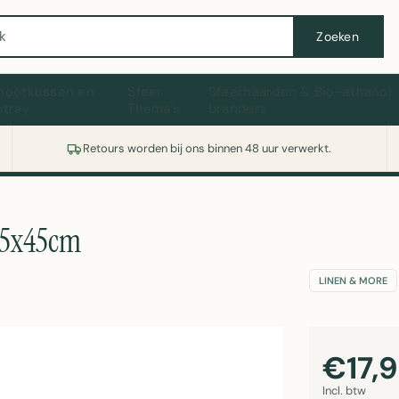
Wasmachine of koelkast nodig? Vergelijk alle prijzen op Witgoedaanbod.nl
Zoeken
hootkussen en
Sfeer
Sfeerhaarden & Bio-ethanol
ptray
Thema's
branders
Retours worden bij ons binnen 48 uur verwerkt.
45x45cm
LINEN & MORE
€17,
Incl. btw