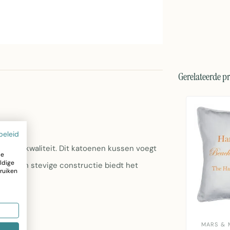
Gerelateerde p
beleid
van topkwaliteit. Dit katoenen kussen voegt
ze
ldige
eriaal en stevige constructie biedt het
ruiken
MARS & 