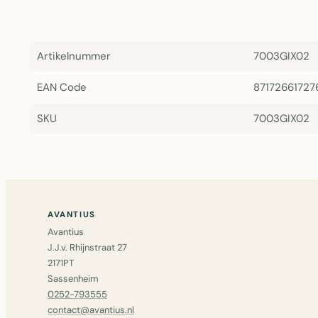
Artikelnummer
7003GIX02
EAN Code
87172661727
SKU
7003GIX02
AVANTIUS
Avantius
J.J.v. Rhijnstraat 27
2171PT
Sassenheim
0252-793555
contact@avantius.nl