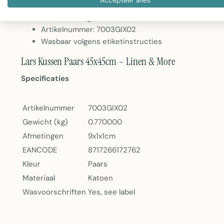
Materiaal: 100% Katoen
Gewicht: 770g
Artikelnummer: 7003GIX02
Wasbaar volgens etiketinstructies
Lars Kussen Paars 45x45cm – Linen & More
Specificaties
Artikelnummer
7003GIX02
Gewicht (kg)
0.770000
Afmetingen
9x1x1cm
EANCODE
8717266172762
Kleur
Paars
Materiaal
Katoen
Wasvoorschriften
Yes, see label