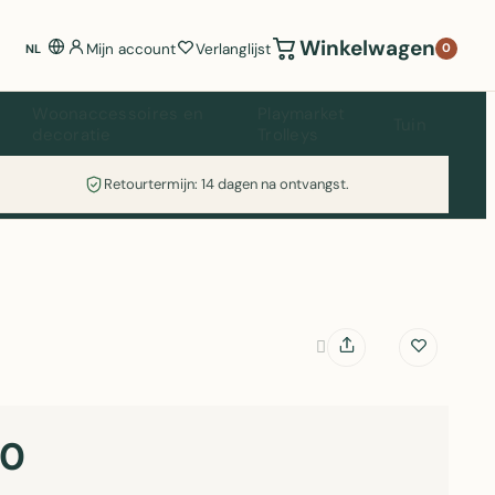
Winkelwagen
Mijn account
Verlanglijst
0
NL
Woonaccessoires en
Playmarket
Tuin
decoratie
Trolleys
Retourtermijn: 14 dagen na ontvangst.
90