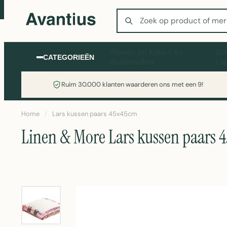
Zoeken
Wonen en Koken en
Sc
CATEGORIEËN
Huishouden
La
Ruim 30.000 klanten waarderen ons met een 9!
Home
/
Lars kussen paars 45x45cm
Linen & More Lars kussen paars 