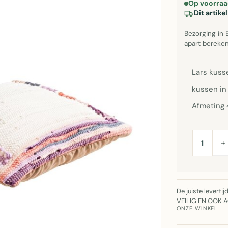
Op voorraa
Dit artik
Bezorging in 
apart bereken
Lars kuss
kussen in 
Afmeting
+
AANTAL
De juiste leverti
VEILIG EN OOK 
ONZE WINKEL