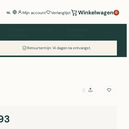
Winkelwagen
Mijn account
Verlanglijst
0
NL
Woonaccessoires en
Playmarket
Tuin
decoratie
Trolleys
Retourtermijn: 14 dagen na ontvangst.
93