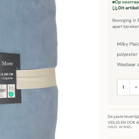
Op voorraa
Dit artik
Bezorging in 
apart bereken
Milky Pla
polyester 
Wasbaar o
+
AANTAL
De juiste leverti
VEILIG EN OOK 
ONZE WINKEL