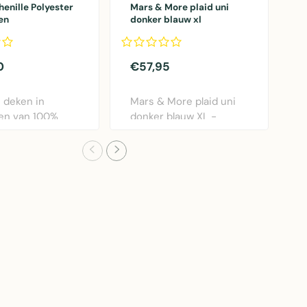
enille Polyester
Mars & More plaid uni
L
en
donker blauw xl
p
150x200cm
0
€57,95
€
e deken in
Mars & More plaid uni
G
oen van 100%
donker blauw XL -
1
r – zachte tex..
gezellige katoen/acr..
M