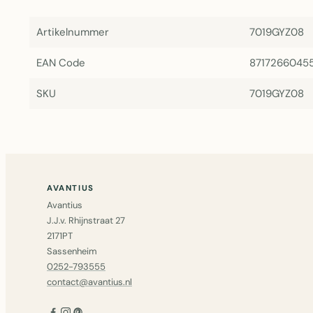
Artikelnummer
7019GYZ08
EAN Code
8717266045
SKU
7019GYZ08
AVANTIUS
Avantius
J.J.v. Rhijnstraat 27
2171PT
Sassenheim
0252-793555
contact@avantius.nl