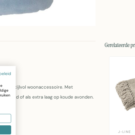
Gerelateerde p
beleid
ze
jdig en stijlvol woonaccessoire. Met
ldige
ruiken
ank, bed of als extra laag op koude avonden.
J-LINE