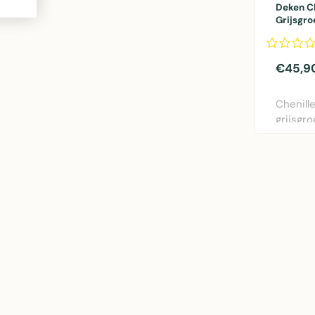
Deken Ch
Grijsgro
€45,9
Chenill
grijsgr
polyeste