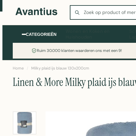
Zoeken
Wonen en Koken en
Sc
CATEGORIEËN
Huishouden
La
Ruim 30.000 klanten waarderen ons met een 9!
Home
/
Milky plaid ijs blauw 130x200cm
Linen & More Milky plaid ijs bl