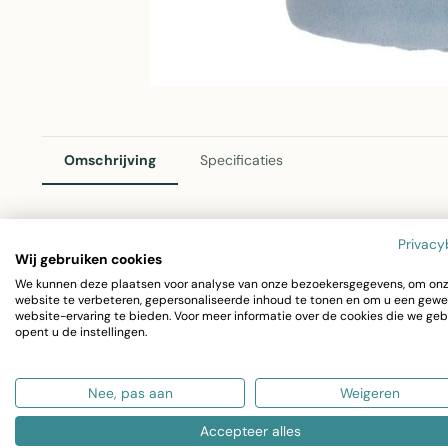
Omschrijving
Specificaties
Privacy
Milky Plaid Ijs Blauw 130x200cm
Wij gebruiken cookies
We kunnen deze plaatsen voor analyse van onze bezoekersgegevens, om on
De Milky Plaid in ijs blauw van Linen & More is een veelzi
website te verbeteren, gepersonaliseerde inhoud te tonen en om u een gewe
website-ervaring te bieden. Voor meer informatie over de cookies die we geb
afmetingen van 130x200cm is deze plaid perfect voor je b
opent u de instellingen.
Kleur: Trendy ijs blauw
Nee, pas aan
Weigeren
Afmetingen: 130x200cm
Materiaal: Duurzaam polyester
Accepteer alles