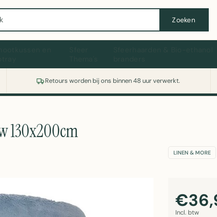
Wasmachine of koelkast nodig? Vergelijk alle prijzen op Witgoedaanbod.nl
Zoeken
hootkussen en
Sfeer
Sfeerhaarden & Bio-ethanol
ptray
Thema's
branders
Retours worden bij ons binnen 48 uur verwerkt.
auw 130x200cm
LINEN & MORE
€36,
Incl. btw