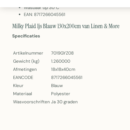
Gewicht: 1,26kg
Wasbaar op 30°C
EAN: 8717266045561
Milky Plaid Ijs Blauw 130x200cm van Linen & More
Specificaties
Artikelnummer
7019GYZ08
Gewicht (kg)
1.260000
Afmetingen
18x18x40cm
EANCODE
8717266045561
Kleur
Blauw
Materiaal
Polyester
Wasvoorschriften
Ja 30 graden