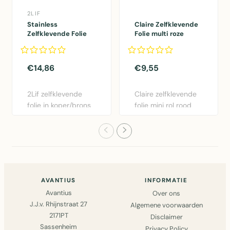
2LIF
Stainless
Claire Zelfklevende
Zelfklevende Folie
Folie multi roze
Mini rol koper
45cmx2mtr
45cmx1,5mtr
€14,86
€9,55
2Lif zelfklevende
Claire zelfklevende
folie in koper/brons
folie mini rol rood
- 45cm x 1,5m.
45cm x 2m.
Gemakk..
Eenvoudig..
AVANTIUS
INFORMATIE
Avantius
Over ons
J.J.v. Rhijnstraat 27
Algemene voorwaarden
2171PT
Disclaimer
Sassenheim
Privacy Policy