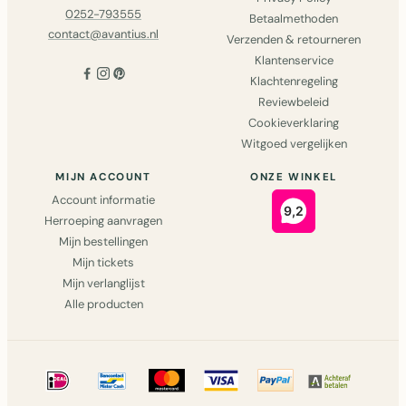
0252-793555
Betaalmethoden
contact@avantius.nl
Verzenden & retourneren
Klantenservice
Klachtenregeling
Reviewbeleid
Cookieverklaring
Witgoed vergelijken
MIJN ACCOUNT
ONZE WINKEL
Account informatie
Herroeping aanvragen
Mijn bestellingen
Mijn tickets
Mijn verlanglijst
Alle producten