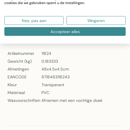
cookies die we gebruiken opent u de instellingen.
Gewicht: 183 gram
Artikelnummer: 11824
Onderhoud: Afnemen met een vochtige doek
Nee, pas aan
Weigeren
2Lif Printed Nizza Zelfklevende Folie Transparant
Accepteer alles
Specificaties
Artikelnummer
11824
Gewicht (kg)
0.183333
Afmetingen
48x4.5x4.5cm
EANCODE
8718483118243
Kleur
Transparant
Materiaal
PVC
Wasvoorschriften
Afnemen met een vochtige doek