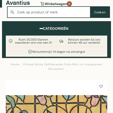
Wasmachine of koelkast nodig? Vergelijk alle prijzen op
Winkelwagen
0
Witgoedaanbod.nl
Zoeken
Zoeken
CATEGORIEËN
Ruim 30.000 klanten
Retours worden bij ons
waarderen ons met een 9!
binnen 48 uur verwerkt.
Retourtermijn: 14 dagen na ontvangst.
Home
/
Printed Nizza Zelfklevende Folie Mini rol transparant
45cnx2mtr