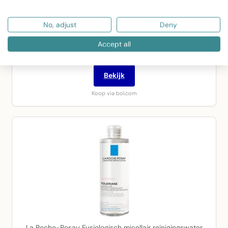
Jacob Hooy Rozenwater Premium 500ml
No, adjust
Deny
Accept all
€ 11,25
Bekijk
Koop via bol.com
La Roche-Posay Fysiologisch micellair reinigingswater