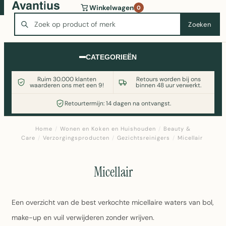
Wasmachine of koelkast nodig? Vergelijk alle prijzen op
Winkelwagen
0
Witgoedaanbod.nl
Zoeken
Zoeken
CATEGORIEËN
Ruim 30.000 klanten
Retours worden bij ons
waarderen ons met een 9!
binnen 48 uur verwerkt.
Retourtermijn: 14 dagen na ontvangst.
Home
/
Wonen en Koken en Huishouden
/
Beauty &
Care
/
Verzorgingsproducten
/
Gezichtsreinigers
/
Micellair
Micellair
Een overzicht van de best verkochte micellaire waters van bol,
make-up en vuil verwijderen zonder wrijven.