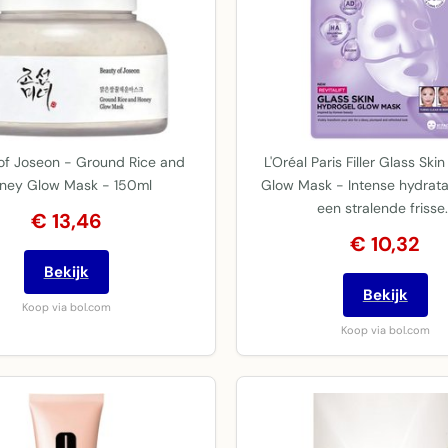
of Joseon - Ground Rice and
L'Oréal Paris Filler Glass Ski
ney Glow Mask - 150ml
Glow Mask - Intense hydrata
een stralende frisse
€ 13,46
€ 10,32
Bekijk
Bekijk
Koop via bol.com
Koop via bol.com