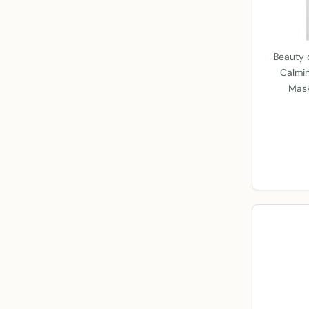
Beauty 
Calmi
Mask