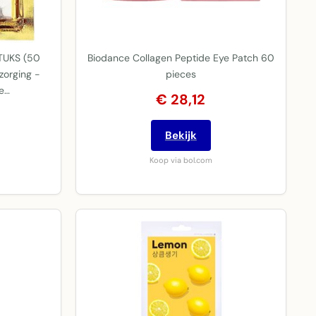
TUKS (50
Biodance Collagen Peptide Eye Patch 60
zorging -
pieces
re…
€ 28,12
Bekijk
Koop via bol.com