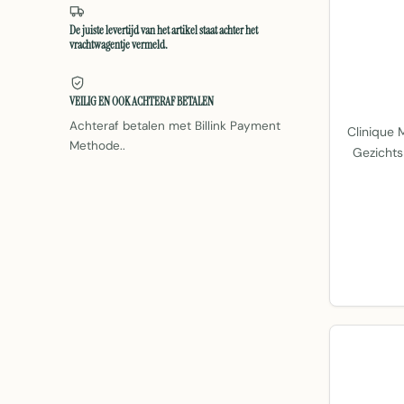
De juiste levertijd van het artikel staat achter het
vrachtwagentje vermeld.
VEILIG EN OOK ACHTERAF BETALEN
Achteraf betalen met Billink Payment
Clinique 
Methode..
Gezichts