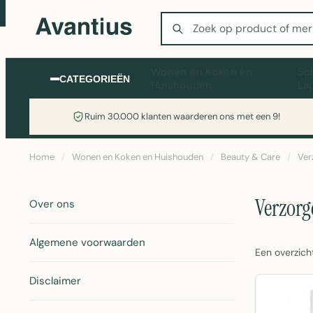
Zoeken
Wonen en Koken en
Sc
CATEGORIEËN
Huishouden
La
Ruim 30.000 klanten waarderen ons met een 9!
Home
/
Wonen en Koken en Huishouden
/
Beauty & Care
/
Ver
Verzor
Over ons
Algemene voorwaarden
Een overzich
Disclaimer