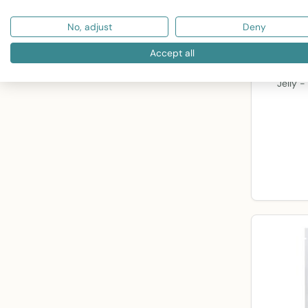
No, adjust
Deny
Accept all
Abib - Co
Jelly 