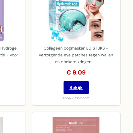
n Hydrogel
Collageen oogmasker 60 STUKS -
tie - voor
verzorgende eye patches tegen wallen
…
en donkere kringen -…
€ 9,09
Bekijk
Koop via bol.com