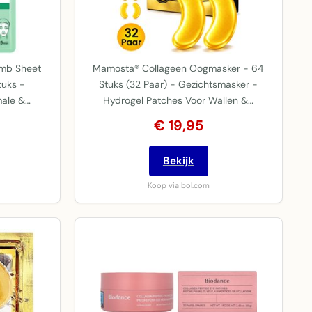
omb Sheet
Mamosta® Collageen Oogmasker - 64
tuks -
Stuks (32 Paar) - Gezichtsmasker -
male &…
Hydrogel Patches Voor Wallen &…
€ 19,95
Bekijk
Koop via bol.com