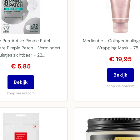
r PureActive Pimple Patch -
Medicube - Collagen/collag
are Pimple Patch - Vermindert
Wrapping Mask - 75 
uistjes zichtbaar - 22…
€ 19,95
€ 5,85
Bekijk
Bekijk
Koop via bol.com
Koop via bol.com