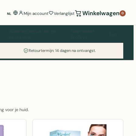
Winkelwagen
Mijn account
Verlanglijst
0
NL
Woonaccessoires en
Playmarket
Tuin
decoratie
Trolleys
Retourtermijn: 14 dagen na ontvangst.
g voor je huid.