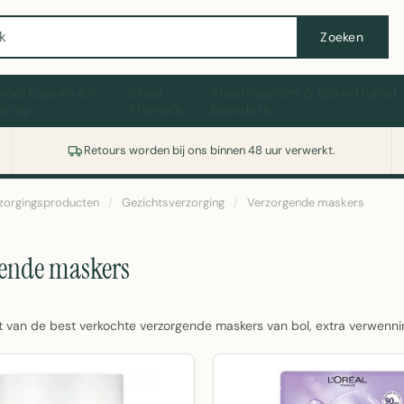
Wasmachine of koelkast nodig? Vergelijk alle prijzen op Witgoedaanbod.nl
Zoeken
hootkussen en
Sfeer
Sfeerhaarden & Bio-ethanol
ptray
Thema's
branders
Retours worden bij ons binnen 48 uur verwerkt.
zorgingsproducten
/
Gezichtsverzorging
/
Verzorgende maskers
gende maskers
t van de best verkochte verzorgende maskers van bol, extra verwennin