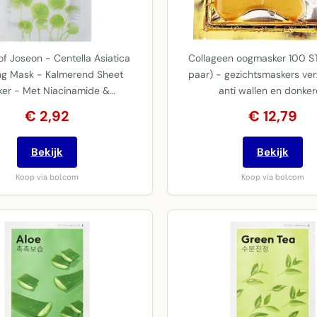
of Joseon - Centella Asiatica
Collageen oogmasker 100 S
ng Mask - Kalmerend Sheet
paar) - gezichtsmaskers ver
er - Met Niacinamide &…
anti wallen en donke
€ 2,92
€ 12,79
Bekijk
Bekijk
Koop via bol.com
Koop via bol.com