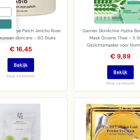
llagen Eye Patch Jericho Rose
Garnier SkinActive Hydra B
- Korean Skincare - 60 Stuks
Mask Groene Thee - 5 S
Gezichtsmasker voor Nor
€ 16,45
€ 9,89
Bekijk
Bekijk
Koop via bol.com
Koop via bol.com