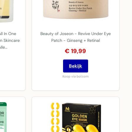
l In One
Beauty of Joseon - Revive Under Eye
n Skincare
Patch - Ginseng + Retinal
lle…
€ 19,99
Bekijk
Koop via bol.com