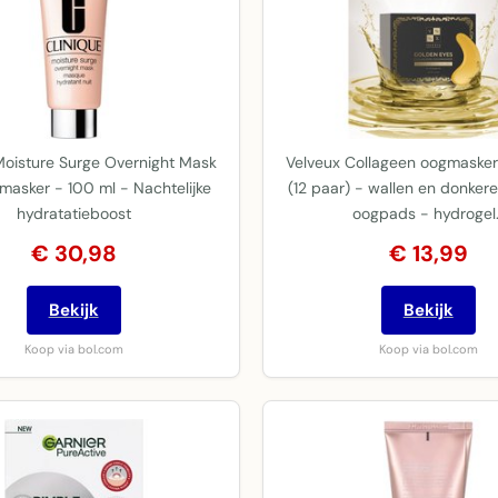
Moisture Surge Overnight Mask
Velveux Collageen oogmaske
masker - 100 ml - Nachtelijke
(12 paar) - wallen en donkere
hydratatieboost
oogpads - hydrogel
€ 30,98
€ 13,99
Bekijk
Bekijk
Koop via bol.com
Koop via bol.com