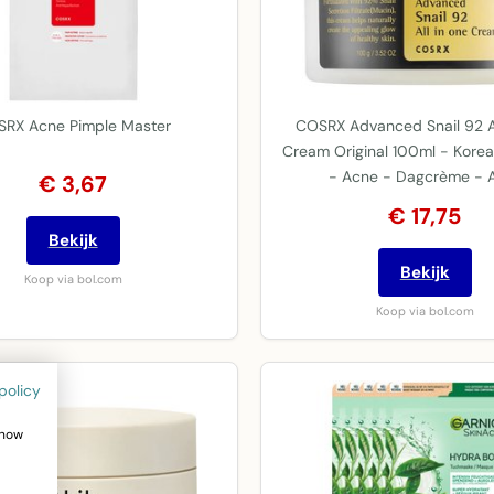
RX Acne Pimple Master
COSRX Advanced Snail 92 Al
Cream Original 100ml - Korea
- Acne - Dagcrème - A
€ 3,67
€ 17,75
Bekijk
Bekijk
Koop via bol.com
Koop via bol.com
policy
show