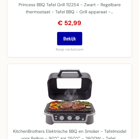
Princess BBQ Tafel Grill 112254 - Zwart - Regelbare
thermostaat - Tafel BBQ - Grill apparaat -…
€ 52,99
Bekijk
Koop via bol.com
KitchenBrothers Elektrische BBQ en Smoker - Tafelmodel
voor Balkon - 90°C tot 250°C - 2600W - Tafel…