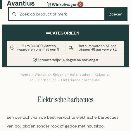
Wasmachine of koelkast nodig? Vergelijk alle prijzen op
Winkelwagen
0
Witgoedaanbod.nl
Zoeken
Zoeken
CATEGORIEËN
Ruim 30.000 klanten
Retours worden bij ons
waarderen ons met een 9!
binnen 48 uur verwerkt.
Retourtermijn: 14 dagen na ontvangst.
Home
/
Wonen en Koken en Huishouden
/
Koken en
zo
/
Barbecues
/
Elektrische barbecues
Elektrische barbecues
Een overzicht van de best verkochte elektrische barbecues
van bol, bbq'en zonder rook of gedoe met houtskool.