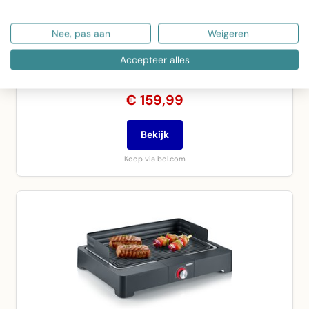
Nee, pas aan
Weigeren
KitchenBrothers Elektrische BBQ - Opvouwbaar -
Accepteer alles
Barbecue met Wielen - Anti-aanbaklaag - Zijtafels -…
€ 159,99
Bekijk
Koop via bol.com