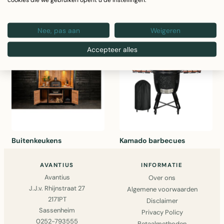
Gasbarbecues
Elektrische barbecues
Nee, pas aan
Weigeren
Accepteer alles
Buitenkeukens
Kamado barbecues
AVANTIUS
INFORMATIE
Avantius
Over ons
J.J.v. Rhijnstraat 27
Algemene voorwaarden
2171PT
Disclaimer
Sassenheim
Privacy Policy
0252-793555
Betaalmethoden