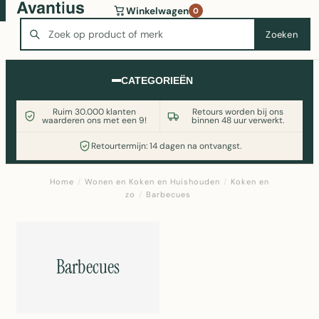
Wasmachine of koelkast nodig? Vergelijk alle prijzen op
Winkelwagen
0
Witgoedaanbod.nl
Zoeken
Zoeken
CATEGORIEËN
Ruim 30.000 klanten
Retours worden bij ons
waarderen ons met een 9!
binnen 48 uur verwerkt.
Retourtermijn: 14 dagen na ontvangst.
Home
/
Wonen en Koken en Huishouden
/
Koken en
zo
/
Barbecues
Barbecues