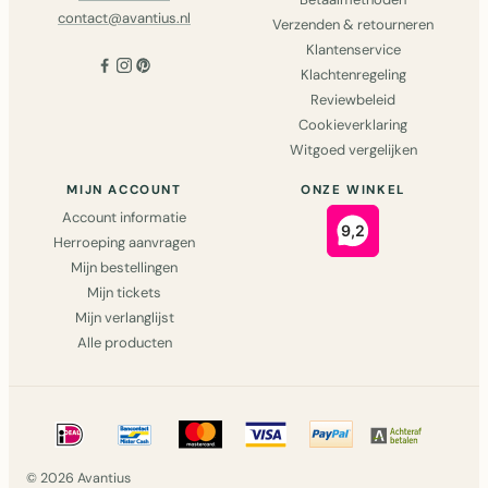
contact@avantius.nl
Verzenden & retourneren
Klantenservice
Klachtenregeling
Reviewbeleid
Cookieverklaring
Witgoed vergelijken
MIJN ACCOUNT
ONZE WINKEL
Account informatie
Herroeping aanvragen
Mijn bestellingen
Mijn tickets
Mijn verlanglijst
Alle producten
© 2026 Avantius