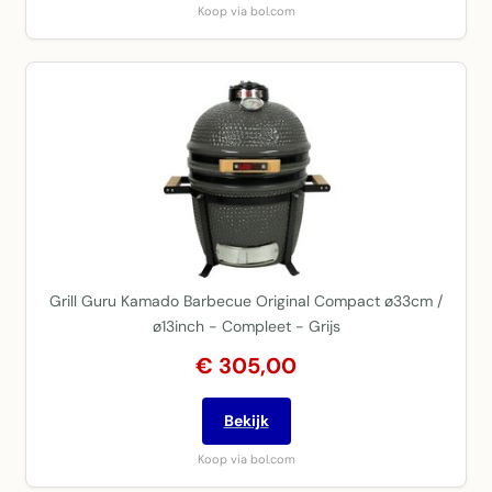
Koop via bol.com
Grill Guru Kamado Barbecue Original Compact ø33cm /
ø13inch - Compleet - Grijs
€ 305,00
Bekijk
Koop via bol.com