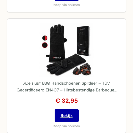
Koop via bol.com
XCelsius® BBQ Handschoenen Splitleer – TÜV
Gecertificeerd EN407 – Hittebestendige Barbecue…
€ 32,95
Bekijk
Koop via bol.com