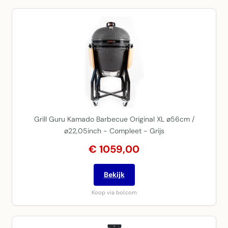
Grill Guru Kamado Barbecue Original XL ø56cm /
ø22,05inch - Compleet - Grijs
€ 1059,00
Bekijk
Koop via bol.com