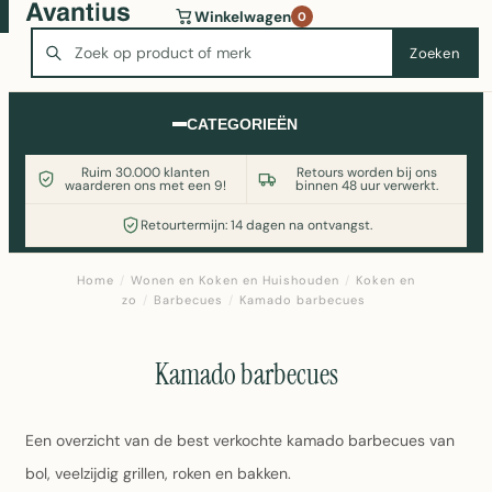
Wasmachine of koelkast nodig? Vergelijk alle prijzen op
Winkelwagen
0
Witgoedaanbod.nl
Zoeken
Zoeken
CATEGORIEËN
Ruim 30.000 klanten
Retours worden bij ons
waarderen ons met een 9!
binnen 48 uur verwerkt.
Retourtermijn: 14 dagen na ontvangst.
Home
/
Wonen en Koken en Huishouden
/
Koken en
zo
/
Barbecues
/
Kamado barbecues
Kamado barbecues
Een overzicht van de best verkochte kamado barbecues van
bol, veelzijdig grillen, roken en bakken.