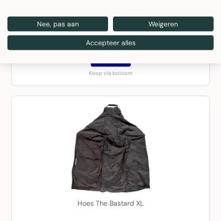
The Bastard - Beschermhoes Small - 13"
Nee, pas aan
Weigeren
€ 27,99
Accepteer alles
Bekijk
Koop via bol.com
Hoes The Bastard XL