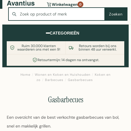
Wasmachine of koelkast nodig? Vergelijk alle prijzen op
Winkelwagen
0
Witgoedaanbod.nl
Zoeken
Zoeken
CATEGORIEËN
Ruim 30.000 klanten
Retours worden bij ons
waarderen ons met een 9!
binnen 48 uur verwerkt.
Retourtermijn: 14 dagen na ontvangst.
Home
/
Wonen en Koken en Huishouden
/
Koken en
zo
/
Barbecues
/
Gasbarbecues
Gasbarbecues
Een overzicht van de best verkochte gasbarbecues van bol,
snel en makkelijk grillen.