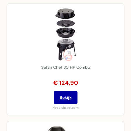
Safari Chef 30 HP Combo
€ 124,90
Bekijk
Koop via bol.com