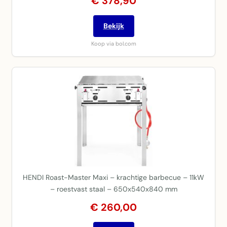
€ 378,90
Bekijk
Koop via bol.com
HENDI Roast-Master Maxi – krachtige barbecue – 11kW
– roestvast staal – 650x540x840 mm
€ 260,00