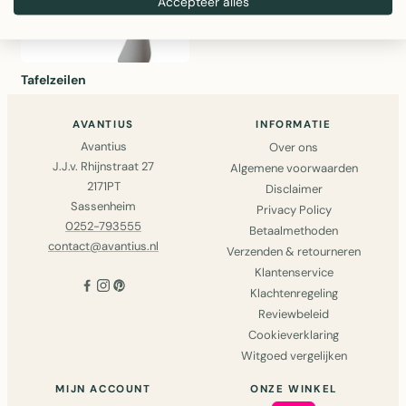
Accepteer alles
Tafelzeilen
AVANTIUS
INFORMATIE
Avantius
Over ons
J.J.v. Rhijnstraat 27
Algemene voorwaarden
2171PT
Disclaimer
Sassenheim
Privacy Policy
0252-793555
Betaalmethoden
contact@avantius.nl
Verzenden & retourneren
Klantenservice
Klachtenregeling
Reviewbeleid
Cookieverklaring
Witgoed vergelijken
MIJN ACCOUNT
ONZE WINKEL