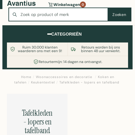
Wasmachine of koelkast nodig? Vergelijk alle prijzen op
Winkelwagen
0
Witgoedaanbod.nl
Zoeken
Zoeken
CATEGORIEËN
Ruim 30.000 klanten
Retours worden bij ons
waarderen ons met een 9!
binnen 48 uur verwerkt.
Retourtermijn: 14 dagen na ontvangst.
Home
/
Woonaccessoires en decoratie
/
Koken en
tafelen
/
Keukentextiel
/
Tafelkleden - lopers en tafelband
Tafelkleden
- lopers en
tafelband