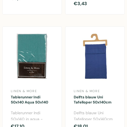
28x150cm - Polyester
€3,43
katoenen tafelrun..
tafelloper in elegant z..
LINEN & MORE
LINEN & MORE
Tablerunner Indi
Delfts blauw Uni
50x140 Aqua 50x140
Tafelloper 50x140cm
Tablerunner Indi
Delfts blauw Uni
50x140 in aqua -
Tafelloper 50x140cm
elegante katoenen
van Linen & More.
€17,10
€18,01