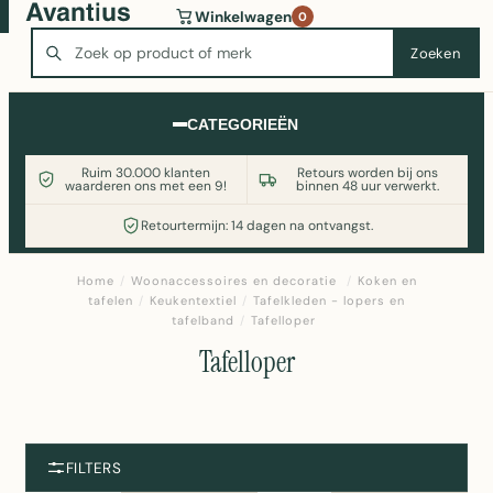
Wasmachine of koelkast nodig? Vergelijk alle prijzen op
Winkelwagen
0
Witgoedaanbod.nl
Zoeken
Zoeken
CATEGORIEËN
Ruim 30.000 klanten
Retours worden bij ons
waarderen ons met een 9!
binnen 48 uur verwerkt.
Retourtermijn: 14 dagen na ontvangst.
Home
/
Woonaccessoires en decoratie
/
Koken en
tafelen
/
Keukentextiel
/
Tafelkleden - lopers en
tafelband
/
Tafelloper
Tafelloper
FILTERS