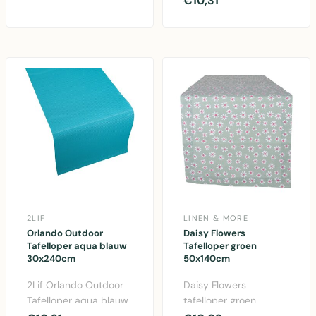
€10,31
tafelloper in warm ..
Duurzame PVC
tafelloper voor bu..
2LIF
LINEN & MORE
Orlando Outdoor
Daisy Flowers
Tafelloper aqua blauw
Tafelloper groen
30x240cm
50x140cm
2Lif Orlando Outdoor
Daisy Flowers
Tafelloper aqua blauw
tafelloper groen