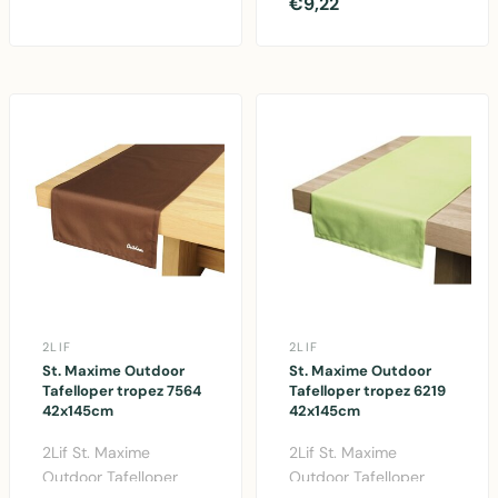
Tropez 9350 in zwart
€9,22
tafelloper in warm b..
polyester. Elegant
tuint..
2LIF
2LIF
St. Maxime Outdoor
St. Maxime Outdoor
Tafelloper tropez 7564
Tafelloper tropez 6219
42x145cm
42x145cm
2Lif St. Maxime
2Lif St. Maxime
Outdoor Tafelloper
Outdoor Tafelloper