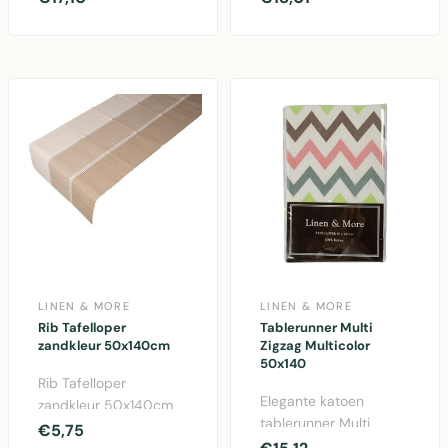
tafelloper voor stijlvolle
Authentieke
t..
tafelrunner v..
LINEN & MORE
LINEN & MORE
Rib Tafelloper
Tablerunner Multi
zandkleur 50x140cm
Zigzag Multicolor
50x140
Rib Tafelloper
Elegante katoen
zandkleur 50x140cm
tablerunner Multi
van Linen & More.
€5,75
Zigzag in multicolor.