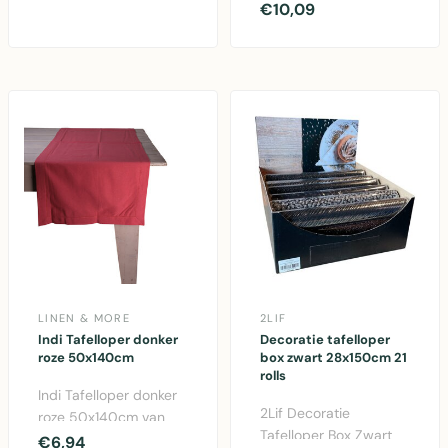
50x140cm van Linen &
€10,09
tafelloper in trendy
More. Katoen
cloudprint...
tafelkleed met..
LINEN & MORE
2LIF
Indi Tafelloper donker
Decoratie tafelloper
roze 50x140cm
box zwart 28x150cm 21
rolls
Indi Tafelloper donker
2Lif Decoratie
roze 50x140cm van
Tafelloper Box Zwart
Linen & More. Elegant
€6,94