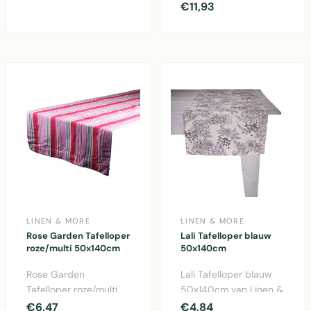
50x140cm van Linen &
€11,93
bruine polyester tafell..
More. Elegant katoen
desi..
LINEN & MORE
LINEN & MORE
Rose Garden Tafelloper
Lali Tafelloper blauw
roze/multi 50x140cm
50x140cm
Rose Garden
Lali Tafelloper blauw
Tafelloper roze/multi
50x140cm van Linen &
50x140cm van Linen &
More. Elegant katoen
€6,47
€4,84