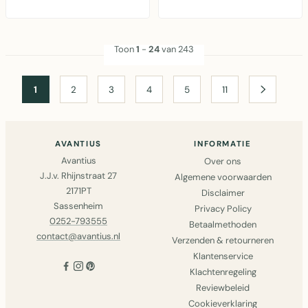
tafelloper in..
katoen tafelloper v..
Toon
1
-
24
van 243
1
2
3
4
5
11
AVANTIUS
INFORMATIE
Avantius
Over ons
J.J.v. Rhijnstraat 27
Algemene voorwaarden
2171PT
Disclaimer
Sassenheim
Privacy Policy
0252-793555
Betaalmethoden
contact@avantius.nl
Verzenden & retourneren
Klantenservice
Klachtenregeling
Reviewbeleid
Cookieverklaring