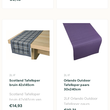
polyester tafelloper in
trendy..
2LIF
2LIF
Scotland Tafelloper
Orlando Outdoor
bruin 42x145cm
Tafelloper paars
30x240cm
Scotland Tafelloper
2Lif Orlando Outdoor
bruin 42x145cm van
Tafelloper paurs
2Lif. Elegante katoen
€14,93
30x240cm -