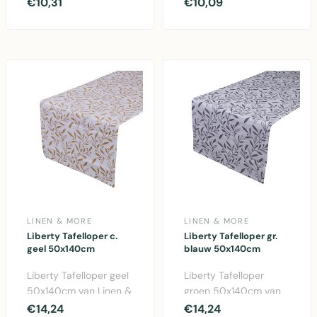
30x240cm. Duurzame
50x140cm van Linen &
€10,31
€10,09
PVC tafelloper voo..
More. Katoen
tafelloper met ..
LINEN & MORE
LINEN & MORE
Liberty Tafelloper c.
Liberty Tafelloper gr.
geel 50x140cm
blauw 50x140cm
Liberty Tafelloper geel
Liberty Tafelloper
50x140cm van Linen &
groen 50x140cm van
More. Elegante katoen
Linen & More. Elegante
€14,24
€14,24