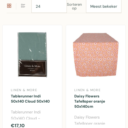
Sorteren
op
LINEN & MORE
LINEN & MORE
Tablerunner Indi
Daisy Flowers
50x140 Cloud 50x140
Tafelloper oranje
50x140cm
Tablerunner Indi
Daisy Flowers
50x140 Cloud -
Tafelloper oranje
Elegante katoen
€17,10