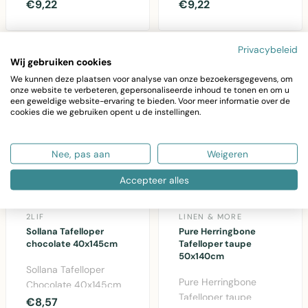
Tropez 42x145cm in
Tropez in groen
€9,22
€9,22
bruin polyester.
polyester.
Elegant d..
Weerbestendig en s..
Privacybeleid
Wij gebruiken cookies
We kunnen deze plaatsen voor analyse van onze bezoekersgegevens, om
onze website te verbeteren, gepersonaliseerde inhoud te tonen en om u
een geweldige website-ervaring te bieden. Voor meer informatie over de
cookies die we gebruiken opent u de instellingen.
Nee, pas aan
Weigeren
Accepteer alles
2LIF
LINEN & MORE
Sollana Tafelloper
Pure Herringbone
chocolate 40x145cm
Tafelloper taupe
50x140cm
Sollana Tafelloper
Pure Herringbone
Chocolate 40x145cm
Tafelloper taupe
van 2Lif. Elegante
€8,57