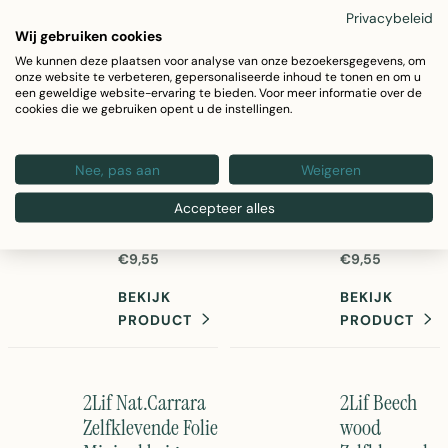
te brengen
Eenvoudig aan te
Privacybeleid
decoratieve folie
brengen
Wij gebruiken cookies
voor meubels en
zelfklevende
2Lif Zebra
2Lif Carrara
We kunnen deze plaatsen voor analyse van onze bezoekersgegevens, om
wanden.
folie.
Zelfklevende
Zelfklevende
onze website te verbeteren, gepersonaliseerde inhoud te tonen en om u
een geweldige website-ervaring te bieden. Voor meer informatie over de
Folie Mini rol
Folie Mini rol
cookies die we gebruiken opent u de instellingen.
zwart/wit
roze
45cmx2mtr
45cmx2mtr
Nee, pas aan
Weigeren
2Lif Zebra
2Lif Carrara
Accepteer alles
zelfklevende
zelfklevende
folie mini rol in
folie mini rol in
zwart/wit. 45cm
roze - 45cm x 2
€9,55
€9,55
x 2 meter PVC
meter.
folie voor
Gemakkelijk aan
BEKIJK
BEKIJK
decoratie en
te brengen PVC
PRODUCT
PRODUCT
protectie.
folie voor
Eenvoudig aan te
decoratie en
brengen
bescherming
zelfklevende
van meubels en
2Lif Nat.Carrara
2Lif Beech
strepen.
wanden.
Zelfklevende Folie
wood