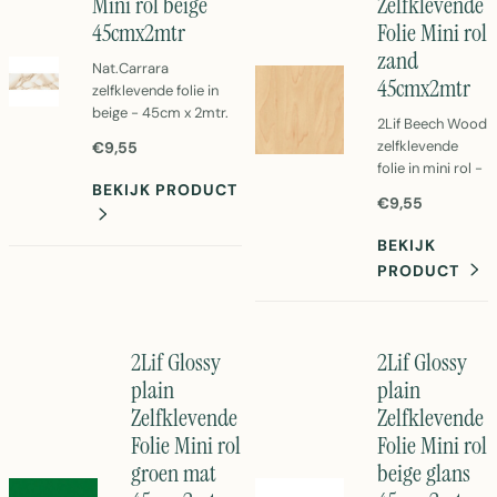
Mini rol beige
Zelfklevende
45cmx2mtr
Folie Mini rol
zand
Nat.Carrara
45cmx2mtr
zelfklevende folie in
beige - 45cm x 2mtr.
2Lif Beech Wood
Perfecte PVC-folie
zelfklevende
€9,55
voor meubelfolie en
folie in mini rol -
decoratie. Eenvoudig
BEKIJK PRODUCT
45cm x 2 meter.
aan te brengen en
€9,55
Zandkleurige
onderhoudsvriendelijk.
houtnerf PVC
BEKIJK
folie voor
PRODUCT
meubels en
kasten.
Eenvoudig aan te
brengen.
2Lif Glossy
2Lif Glossy
plain
plain
Zelfklevende
Zelfklevende
Folie Mini rol
Folie Mini rol
groen mat
beige glans