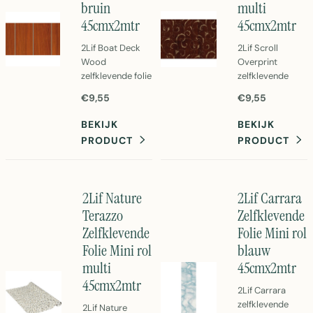
bruin
multi
45cmx2mtr
45cmx2mtr
2Lif Boat Deck
2Lif Scroll
Wood
Overprint
zelfklevende folie
zelfklevende
in bruin - 45cm x
folie in bruin.
€9,55
€9,55
2 meter.
Mini rol van
Waterbestendige
45cm x 2 meter
BEKIJK
BEKIJK
PVC folie voor
PVC. Perfecte
PRODUCT
PRODUCT
badkamer en
decoratieve
keuken.
oplossing voor
Eenvoudig aan te
meubels en
brengen met
wanden.
2Lif Nature
2Lif Carrara
zelfklevende
Eenvoudig aan te
Terazzo
Zelfklevende
achterzijde.
brengen en
Zelfklevende
Folie Mini rol
schoon te
maken.
Folie Mini rol
blauw
multi
45cmx2mtr
45cmx2mtr
2Lif Carrara
zelfklevende
2Lif Nature