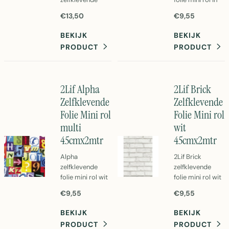
folie mini rol
multi kleuren.
€13,50
€9,55
67,5cm x 2mtr.
45cm x 2 meter
Grijs PVC
PVC folie perfect
BEKIJK
BEKIJK
decorfolie voor
voor creatieve
PRODUCT
PRODUCT
meubels en
projecten en
wanden.
decoratieve
Eenvoudig aan te
doeleinden.
brengen
2Lif Alpha
2Lif Brick
zelfklevende
Zelfklevende
Zelfklevende
folie.
Folie Mini rol
Folie Mini rol
multi
wit
45cmx2mtr
45cmx2mtr
Alpha
2Lif Brick
zelfklevende
zelfklevende
folie mini rol wit
folie mini rol wit
45cm x 2m.
45cm x 2 meter.
€9,55
€9,55
PVC-folie voor
PVC folie voor
decoratie en
vliegengordijnen
BEKIJK
BEKIJK
bescherming.
en
PRODUCT
PRODUCT
Gemakkelijk aan
raamafwerking.