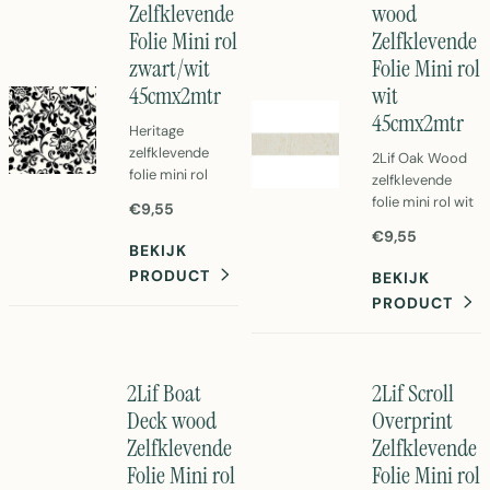
Zelfklevende
wood
en duurzaam.
Folie Mini rol
Zelfklevende
zwart/wit
Folie Mini rol
45cmx2mtr
wit
45cmx2mtr
Heritage
zelfklevende
2Lif Oak Wood
folie mini rol
zelfklevende
zwart/wit 45cm
folie mini rol wit
€9,55
x 2 meter.
45cm x 2m.
€9,55
Decoratieve
Perfect voor
BEKIJK
PVC folie voor
meubels en
PRODUCT
BEKIJK
ramen, meubels
wanden.
PRODUCT
en wanden.
Eenvoudig aan te
Eenvoudig aan te
brengen PVC
brengen en af te
folie met
nemen.
professioneel
2Lif Boat
2Lif Scroll
finish.
Deck wood
Overprint
Zelfklevende
Zelfklevende
Folie Mini rol
Folie Mini rol