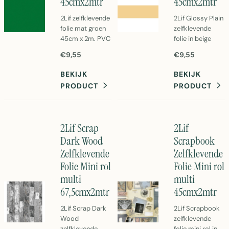
45cmx2mtr
45cmx2mtr
2Lif zelfklevende
2Lif Glossy Plain
folie mat groen
zelfklevende
45cm x 2m. PVC
folie in beige
zelfklevende
glans. Mini rol
€9,55
€9,55
folie voor
van 45cm x 2
decoratie en
meter PVC.
BEKIJK
BEKIJK
bescherming.
Eenvoudig aan te
PRODUCT
PRODUCT
Eenvoudig aan te
brengen
brengen met
zelfklevende
zelfklevend
decoratiefolie
systeem.
voor meubels en
2Lif Scrap
2Lif
Perfect voor
wanden.
Dark Wood
Scrapbook
meubels en
Zelfklevende
Zelfklevende
interieur.
Folie Mini rol
Folie Mini rol
multi
multi
67,5cmx2mtr
45cmx2mtr
2Lif Scrap Dark
2Lif Scrapbook
Wood
zelfklevende
zelfklevende
folie mini rol in