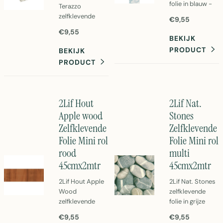
folie in blauw -
Terazzo
45cm x 2 meter.
zelfklevende
€9,55
Perfecte
folie mini rol in
€9,55
decoratiefolie
multi kleuren.
BEKIJK
voor meubels en
45cm x 2 meter
PRODUCT
BEKIJK
wanden.
PVC folie voor
PRODUCT
Eenvoudig aan te
meubelfolie en
brengen PVC-
decoratie.
folie met
Eenvoudig aan te
zelfklevende
brengen
2Lif Hout
2Lif Nat.
achterzijde.
zelfklevend
Apple wood
Stones
behang.
Zelfklevende
Zelfklevende
Folie Mini rol
Folie Mini rol
rood
multi
45cmx2mtr
45cmx2mtr
2Lif Hout Apple
2Lif Nat. Stones
Wood
zelfklevende
zelfklevende
folie in grijze
folie in rood -
steenstructuur.
€9,55
€9,55
45cm x 2 meter.
Mini rol van