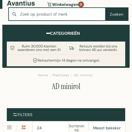
Wasmachine of koelkast nodig? Vergelijk alle prijzen op
Winkelwagen
0
Witgoedaanbod.nl
Zoeken
Zoeken
CATEGORIEËN
Ruim 30.000 klanten
Retours worden bij ons
waarderen ons met een 9!
binnen 48 uur verwerkt.
Retourtermijn: 14 dagen na ontvangst.
Home
/
Plakfolies
/
AD minirol
AD minirol
FILTERS
Sorteren
op