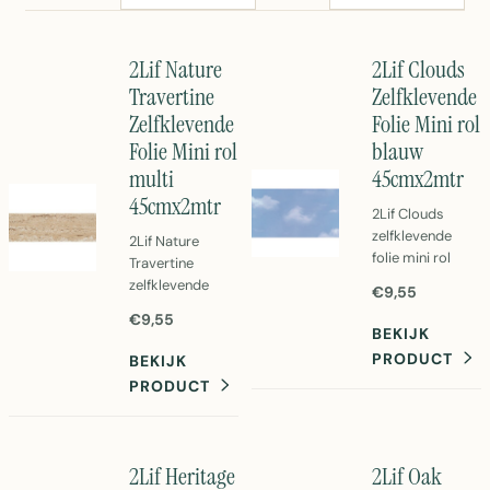
2Lif Nature
2Lif Clouds
Travertine
Zelfklevende
Zelfklevende
Folie Mini rol
Folie Mini rol
blauw
multi
45cmx2mtr
45cmx2mtr
2Lif Clouds
zelfklevende
2Lif Nature
folie mini rol
Travertine
blauw 45cm x
zelfklevende
€9,55
2m.
folie mini rol
€9,55
Transparante
45cm x 2m. PVC
BEKIJK
PVC folie voor
travertijn
PRODUCT
BEKIJK
ramen en glazen
patroon in bruin.
PRODUCT
oppervlakken.
Eenvoudig aan te
Eenvoudig aan te
brengen op
brengen
meubels en
decoratieve
wanden.
2Lif Heritage
2Lif Oak
raamfolie.
Waterbestendig