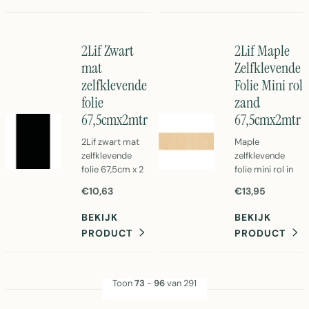
te brengen en af
Eenvoudig aan te
te nemen. Ideaal
brengen
voor meubels,
zelfklevende
2Lif Zwart
2Lif Maple
tegels en meer.
folie.
mat
Zelfklevende
zelfklevende
Folie Mini rol
folie
zand
67,5cmx2mtr
67,5cmx2mtr
2Lif zwart mat
Maple
zelfklevende
zelfklevende
folie 67,5cm x 2
folie mini rol in
meter.
zandkleur. PVC-
€10,63
€13,95
Duurzame PVC
folie 67,5cm x 2
folie voor
meter voor
BEKIJK
BEKIJK
vliegengordijnen
decoratie en
PRODUCT
PRODUCT
en
bescherming.
raamdecoratief.
Eenvoudig aan te
Gemakkelijk aan
brengen
te brengen met
zelfklevend
Toon
73
-
96
van 291
zelfklevende
behang.
achterkant.