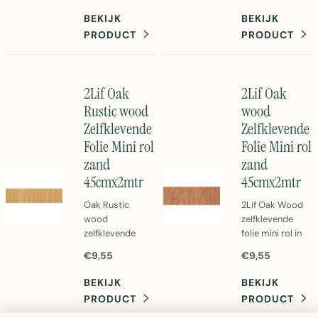
Eenvoudig aan te
45cm x 2 meter
BEKIJK
BEKIJK
brengen PVC
PVC. Eenvoudig
PRODUCT
PRODUCT
folie voor
aan te brengen
meubels en
decoratieve folie
wanden. Perfect
voor meubels en
voor DIY
wanden.
2Lif Oak
2Lif Oak
decoratie.
Rustic wood
wood
Zelfklevende
Zelfklevende
Folie Mini rol
Folie Mini rol
zand
zand
45cmx2mtr
45cmx2mtr
Oak Rustic
2Lif Oak Wood
wood
zelfklevende
zelfklevende
folie mini rol in
folie in zand
zand kleur. 45cm
€9,55
€9,55
kleur. PVC mini
x 2 meter PVC
rol van 45cm x 2
folie voor
BEKIJK
BEKIJK
meter.
decoratie en
PRODUCT
PRODUCT
Gemakkelijk aan
bescherming.