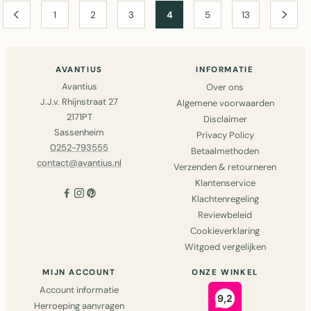
1
2
3
4
5
13
AVANTIUS
INFORMATIE
Avantius
Over ons
J.J.v. Rhijnstraat 27
Algemene voorwaarden
2171PT
Disclaimer
Sassenheim
Privacy Policy
0252-793555
Betaalmethoden
contact@avantius.nl
Verzenden & retourneren
Klantenservice
Klachtenregeling
Reviewbeleid
Cookieverklaring
Witgoed vergelijken
MIJN ACCOUNT
ONZE WINKEL
Account informatie
Herroeping aanvragen