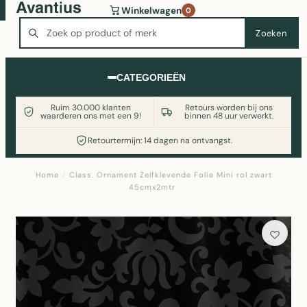
Wasmachine of koelkast nodig? Vergelijk alle prijzen op
Winkelwagen
0
Witgoedaanbod.nl
Zoeken
Zoeken
CATEGORIEËN
Ruim 30.000 klanten
Retours worden bij ons
waarderen ons met een 9!
binnen 48 uur verwerkt.
Retourtermijn: 14 dagen na ontvangst.
Home
/
Class. Ornament Zelfklevende Folie Mini rol zwart
45cmx2mtr