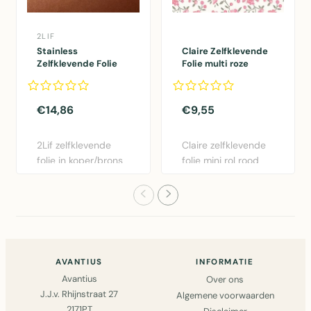
2LIF
Stainless
Claire Zelfklevende
Zelfklevende Folie
Folie multi roze
Mini rol koper
45cmx2mtr
45cmx1,5mtr
€14,86
€9,55
2Lif zelfklevende
Claire zelfklevende
folie in koper/brons
folie mini rol rood
- 45cm x 1,5m.
45cm x 2m.
Gemakk..
Eenvoudig..
AVANTIUS
INFORMATIE
Avantius
Over ons
J.J.v. Rhijnstraat 27
Algemene voorwaarden
2171PT