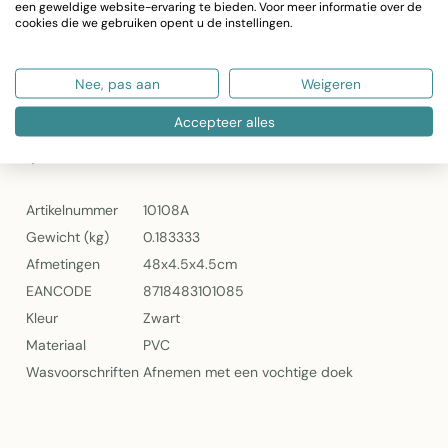
Materiaal: Duurzaam PVC
een geweldige website-ervaring te bieden. Voor meer informatie over de
Kleur: Zwart
cookies die we gebruiken opent u de instellingen.
Zelfklevend: Makkelijk aan te brengen
Gewicht: 183 gram
Nee, pas aan
Weigeren
Onderhoud: Afnemen met vochtige doek
EAN-code: 8718483101085
Accepteer alles
Specificaties
Artikelnummer
10108A
Gewicht (kg)
0.183333
Afmetingen
48x4.5x4.5cm
EANCODE
8718483101085
Kleur
Zwart
Materiaal
PVC
Wasvoorschriften
Afnemen met een vochtige doek