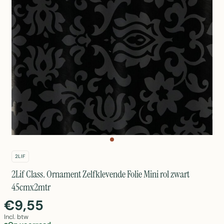
2LIF
2Lif Class. Ornament Zelfklevende Folie Mini rol zwart
45cmx2mtr
€9,55
Incl. btw