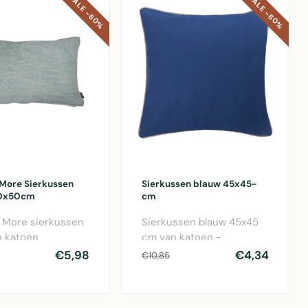
SALE -60%
SALE -60%
 More Sierkussen
Sierkussen blauw 45x45-
30x50cm
cm
 More sierkussen
Sierkussen blauw 45x45
n katoen
cm van katoen -
m) voor bank,
decoratieve kussenhoes
€5,98
€4,34
€10,85
auteuil..
voor bank, bed of ..