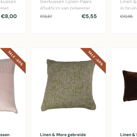
 kussen
Sierkussen Lijnen Paars
Linen &
 met
45x45cm van polyester
in brui
n
met verfijnd lijnenpatroon
een war
€8,00
€5,55
€13,87
€10,95
voor ee..
interieu
SALE -60%
SALE -60%
ussen
Linen & More gebreide
Linen &