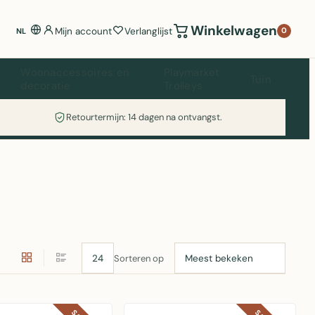
Winkelwagen
Mijn account
Verlanglijst
0
NL
Woonaccessoires en
Playmarket
Tuin
decoratie
Trolleys
Retourtermijn: 14 dagen na ontvangst.
Sorteren op