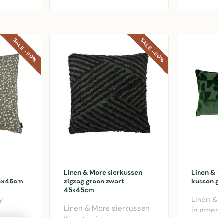
kussen 
SALE -60%
SALE -60%
Linen & More sierkussen
Linen &
45x45cm
zigzag groen zwart
kussen 
45x45cm
y
Linen &
Linen & More sierkussen
in gro