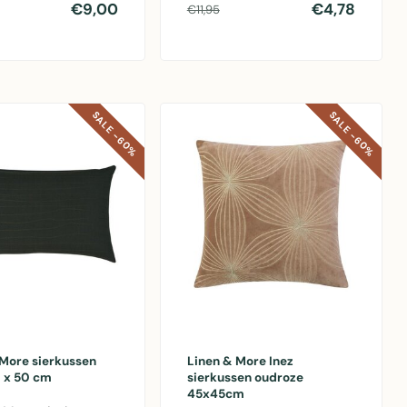
 Design, 30x50cm
gezellige en stijlvolle
€9,00
€4,78
€11,95
k, fa..
zithoek..
SALE -60%
SALE -60%
 More sierkussen
Linen & More Inez
0 x 50 cm
sierkussen oudroze
45x45cm