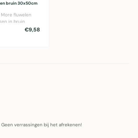
sen bruin 30x50cm
 More fluwelen
sen in bruin,
m met zachte
€9,58
voor bank ..
t. Geen verrassingen bij het afrekenen!