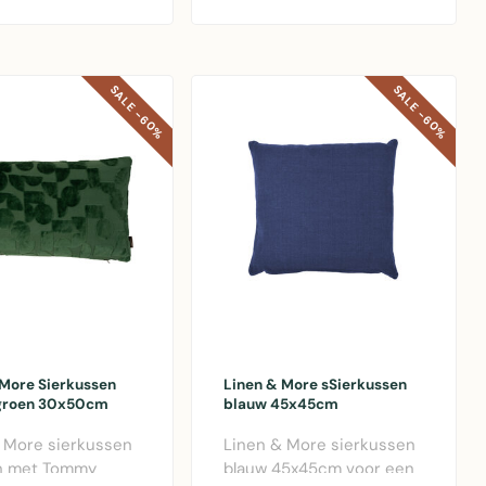
met diere..
SALE -60%
SALE -60%
 More Sierkussen
Linen & More sSierkussen
groen 30x50cm
blauw 45x45cm
 More sierkussen
Linen & More sierkussen
en met Tommy
blauw 45x45cm voor een