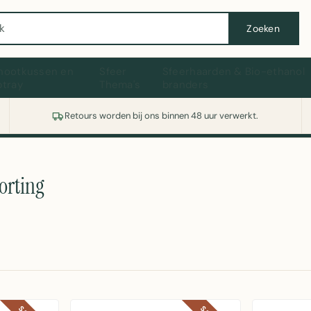
Wasmachine of koelkast nodig? Vergelijk alle prijzen op Witgoedaanbod.nl
Zoeken
hootkussen en
Sfeer
Sfeerhaarden & Bio-ethanol
ptray
Thema's
branders
Retours worden bij ons binnen 48 uur verwerkt.
orting