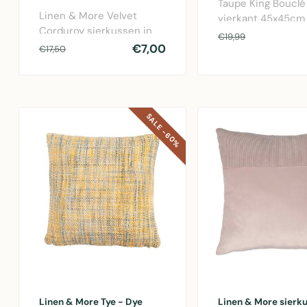
Taupe King Bouclé
Linen & More Velvet
vierkant 45x45cm
Corduroy sierkussen in
luxueuze textuur i
€19,99
forest groen, 40x60cm
€7,00
polyester..
€17,50
van katoen voor..
SALE -60%
Linen & More Tye - Dye
Linen & More sierk