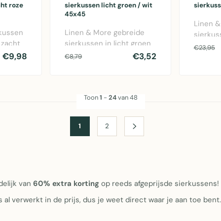
ht roze
sierkussen licht groen / wit
sierkus
45x45
Linen &
rkussen
Linen & More gebreide
sierkus
 zacht
sierkussen in licht groen
30x50c
€23,95
n
en wit, 45x45 cm van
€9,98
€3,52
vulling 
€8,79
katoen..
Toon
1
-
24
van 48
1
2
jdelijk van
60% extra korting
op reeds afgeprijsde sierkussens!
s al verwerkt in de prijs, dus je weet direct waar je aan toe ben