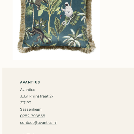
AVANTIUS
Avantius
J.J.v. Rhijnstraat 27
2171PT
Sassenheim
0252-793555
contact@avantius.nl