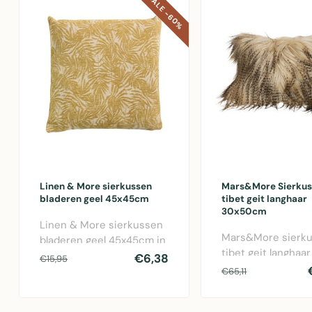
SALE -60%
Linen & More sierkussen
Mars&More Sierku
bladeren geel 45x45cm
tibet geit langhaar
30x50cm
Linen & More sierkussen
Mars&More sierk
bladeren geel 45x45cm in
tibet geit langhaar
polyester voor een frisse,
€6,38
€15,95
30x50cm met lux
natu..
€65,11
vachtafwerking voo