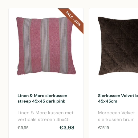
SALE -60%
Linen & More sierkussen
Sierkussen Velvet b
streep 45x45 dark pink
45x45cm
Linen & More kussen met
Moroccan Velvet
verticale strepen 45x45
sierkussen bruin
cm in donkerroze.
45x45cm met luxe
€3,98
€9,95
€15,19
Gemaakt van ka..
fluwelen afwerkin