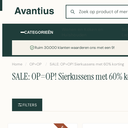
Zoeken
Wonen en Koken en
Sc
CATEGORIEËN
Huishouden
La
Ruim 30.000 klanten waarderen ons met een 9!
Home
/
OP=OP
/
SALE: OP=OP! Sierkussens met 60% korting
SALE: OP=OP! Sierkussens met 60% k
FILTERS