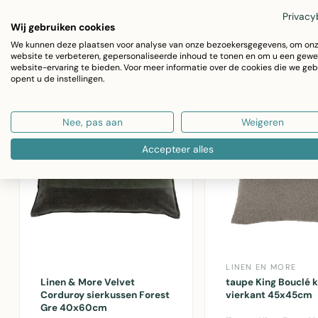
roze katoen, 45x45cm
45x45cm van kat
€5,18
€12,95
€13,50
Privacy
voor een g..
subtiel structuurpa
Wij gebruiken cookies
We kunnen deze plaatsen voor analyse van onze bezoekersgegevens, om on
website te verbeteren, gepersonaliseerde inhoud te tonen en om u een gewe
website-ervaring te bieden. Voor meer informatie over de cookies die we geb
opent u de instellingen.
SALE -60%
Nee, pas aan
Weigeren
Accepteer alles
LINEN EN MORE
Linen & More Velvet
taupe King Bouclé 
Corduroy sierkussen Forest
vierkant 45x45cm
Gre 40x60cm