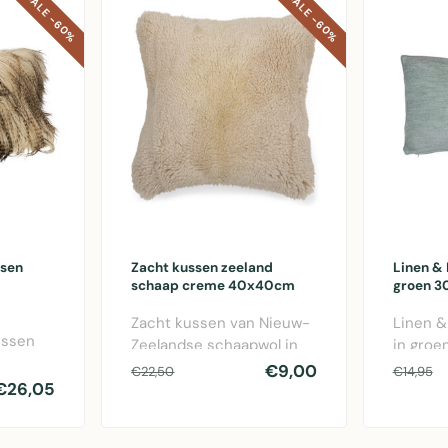
SALE -60%
SALE -60%
ssen
Zacht kussen zeeland
Linen &
schaap creme 40x40cm
groen 
Zacht kussen van Nieuw-
Linen &
ussen
Zeelandse schaapwol in
in groe
creme, 40x40 cm voor
(30x50c
€9,00
€22,50
€14,95
e
€26,05
comfort en wa..
bed of f
r au..