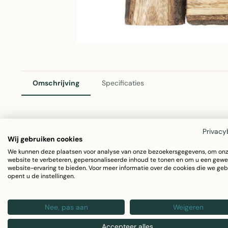
Omschrijving
Specificaties
Fotolijst Mango Boomstam 15x20cm
Privacy
Wij gebruiken cookies
Deze sfeervolle fotolijst van Mars & More brengt warmte e
We kunnen deze plaatsen voor analyse van onze bezoekersgegevens, om on
website te verbeteren, gepersonaliseerde inhoud te tonen en om u een gewe
boomstam design en natuurlijke mango hout afwerking vor
website-ervaring te bieden. Voor meer informatie over de cookies die we geb
opent u de instellingen.
Afmetingen: 31x26x3cm
Geschikt voor foto's 15x20cm
Nee, pas aan
Weigeren
Materiaal: Massief mango hout
Accepteer alles