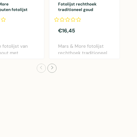
More
Fotolijst rechthoek
F
ten fotolijst
traditioneel goud
h
x18cm
18x3,3x22,8cm
€16,45
€
 fotolijst van
Mars & More fotolijst
E
hout met
rechthoek traditioneel
i
mig design.
goud 18x22,8cm...
d