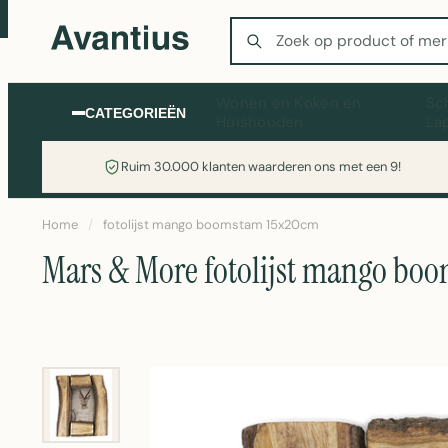
Zoeken
Wonen en Koken en
Sc
CATEGORIEËN
Huishouden
La
Ruim 30.000 klanten waarderen ons met een 9!
Home
/
fotolijst mango boomstam 15x20cm
Mars & More fotolijst mango bo