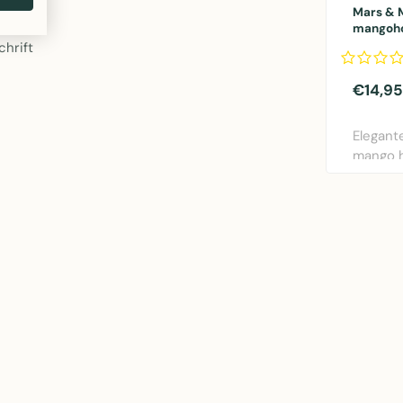
Mars & 
mangohou
boog 13
chrift
€14,95
Elegante
mango 
boogvor
Afm..