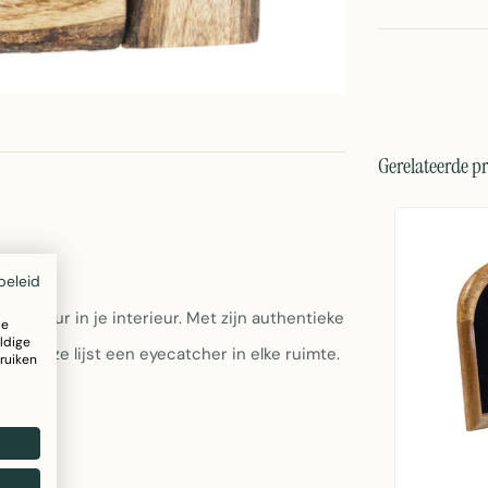
Gerelateerde p
beleid
n natuur in je interieur. Met zijn authentieke
ze
ldige
mt deze lijst een eyecatcher in elke ruimte.
ruiken