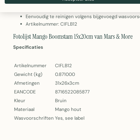
Kleur: Bruin
Gewicht: 0,87kg
Eenvoudig te reinigen volgens bijgevoegd wasvoors
Artikelnummer: CIFLB12
Fotolijst Mango Boomstam 15x20cm van Mars & More
Specificaties
Artikelnummer
CIFLB12
Gewicht (kg)
0.871000
Afmetingen
31x26x3cm
EANCODE
8716522085877
Kleur
Bruin
Materiaal
Mango hout
Wasvoorschriften
Yes, see label