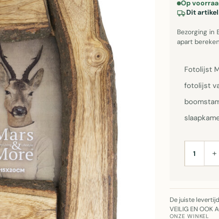
Op voorraa
Dit artik
Bezorging in 
apart bereken
Fotolijst
fotolijst 
boomstamu
slaapkame
+
AANTAL
De juiste leverti
VEILIG EN OOK 
ONZE WINKEL