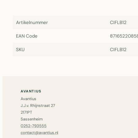
Artikelnummer
CIFLB12
EAN Code
8716522085
SKU
CIFLB12
AVANTIUS
Avantius
J.J.v. Rhijnstraat 27
2171PT
Sassenheim
0252-793555
contact@avantius.nl