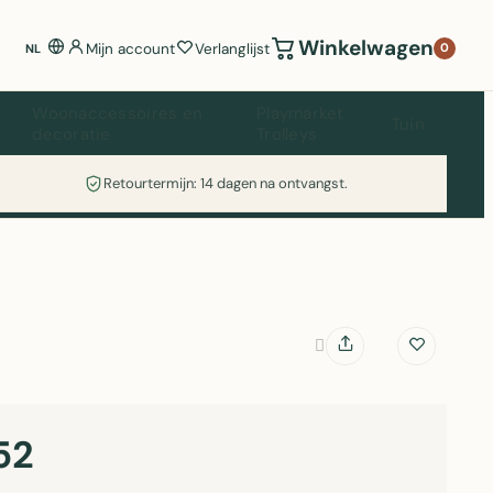
Winkelwagen
Mijn account
Verlanglijst
0
NL
Woonaccessoires en
Playmarket
Tuin
decoratie
Trolleys
Retourtermijn: 14 dagen na ontvangst.
52