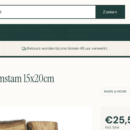
Wasmachine of koelkast nodig? Vergelijk alle prijzen op Witgoedaanbod.nl
Zoeken
hootkussen en
Sfeer
Sfeerhaarden & Bio-ethanol
ptray
Thema's
branders
Retours worden bij ons binnen 48 uur verwerkt.
omstam 15x20cm
MARS & MORE
€25,
Incl. btw