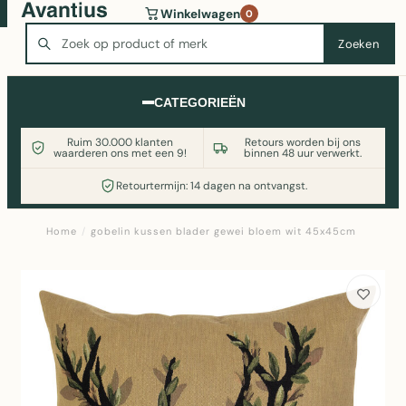
Wasmachine of koelkast nodig? Vergelijk alle prijzen op
Winkelwagen
0
Witgoedaanbod.nl
Zoeken
Zoeken
CATEGORIEËN
Ruim 30.000 klanten
Retours worden bij ons
waarderen ons met een 9!
binnen 48 uur verwerkt.
Retourtermijn: 14 dagen na ontvangst.
Home
/
gobelin kussen blader gewei bloem wit 45x45cm