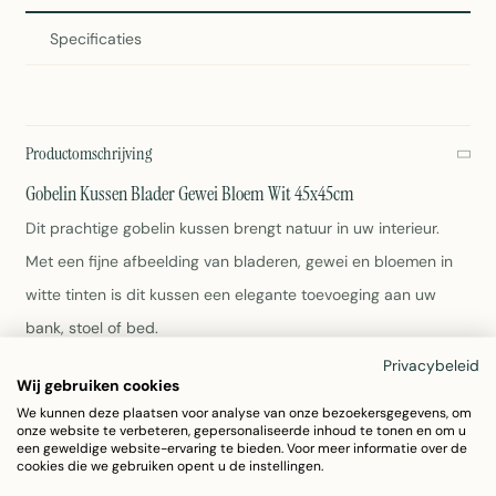
Specificaties
Productomschrijving
Gobelin Kussen Blader Gewei Bloem Wit 45x45cm
Dit prachtige gobelin kussen brengt natuur in uw interieur.
Met een fijne afbeelding van bladeren, gewei en bloemen in
witte tinten is dit kussen een elegante toevoeging aan uw
bank, stoel of bed.
Privacybeleid
Wij gebruiken cookies
Afmeting: 45x45cm
Materiaal: 100% katoen gobelin
We kunnen deze plaatsen voor analyse van onze bezoekersgegevens, om
onze website te verbeteren, gepersonaliseerde inhoud te tonen en om u
Kleur: Multi (wit)
een geweldige website-ervaring te bieden. Voor meer informatie over de
Gewicht: 0,71kg
cookies die we gebruiken opent u de instellingen.
Wasbaar op 30 graden