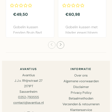
boys 30x45cm
roze 45x45cm
€49,50
€60,98
Gobelin kussen
Gobelin kussen met
Eenden Bruin Bad
blader gewei bloem
Boys 30x45cm van
motief in roze.
Mars & More..
45x45c..
AVANTIUS
INFORMATIE
Avantius
Over ons
J.J.v. Rhijnstraat 27
Algemene voorwaarden
2171PT
Disclaimer
Sassenheim
Privacy Policy
0252-793555
Betaalmethoden
contact@avantius.nl
Verzenden & retourneren
Klantenservice