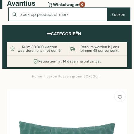
Wasmachine of koelkast nodig? Vergelijk alle prijzen op
Winkelwagen
0
Witgoedaanbod.nl
Zoeken
Zoeken
CATEGORIEËN
Ruim 30.000 klanten
Retours worden bij ons
waarderen ons met een 9!
binnen 48 uur verwerkt.
Retourtermijn: 14 dagen na ontvangst.
Home
/
Jaxon Kussen groen 30x50cm