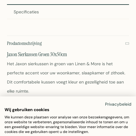
Specificaties
Productomschrijving
Jaxon Sierkussen Groen 30x50cm
Het Jaxon sierkussen in groen van Linen & More is het
perfecte accent voor uw woonkamer, slaapkamer of zithoek.
Dit comfortabele kussen voegt kleur en gezelligheid toe aan
elke ruimte.
Privacybeleid
Kleur: Groen
Wij gebruiken cookies
Afmeting: 30x50x3.5cm
We kunnen deze plaatsen voor analyse van onze bezoekersgegevens, om
Gewicht: 0.4kg
onze website te verbeteren, gepersonaliseerde inhoud te tonen en om u
een geweldige website-ervaring te bieden. Voor meer informatie over de
Merk: Linen & More
cookies die we gebruiken opent u de instellingen.
Artikelnummer: 7028GJBV01