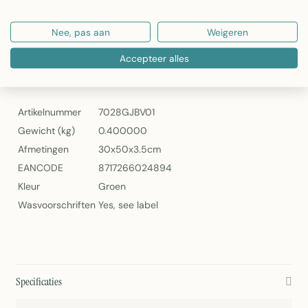
Wasvoorschriften: Raadpleeg het label
Eenvoudig schoon te houden en duurzaam
Nee, pas aan
Weigeren
Jaxon Sierkussen Groen 30x50cm van Linen & More
Accepteer alles
Specificaties
Artikelnummer
7028GJBV01
Gewicht (kg)
0.400000
Afmetingen
30x50x3.5cm
EANCODE
8717266024894
Kleur
Groen
Wasvoorschriften
Yes, see label
Specificaties