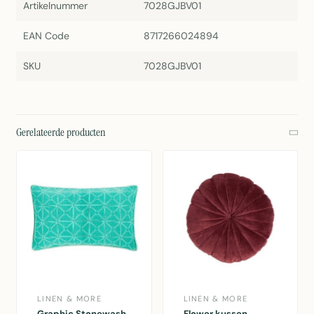
Artikelnummer
7028GJBV01
EAN Code
8717266024894
SKU
7028GJBV01
Gerelateerde producten
LINEN & MORE
LINEN & MORE
Graphic Stonewash
Flower kussen