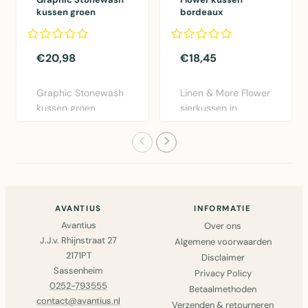
kussen groen
bordeaux
30x50cm
dia40x12cm
€20,98
€18,45
Graphic Stonewash
Linen & More Flower
kussen groen
sierkussen in
30x50cm van Linen
bordeaux rood.
& More. Lux..
Diameter 40..
AVANTIUS
INFORMATIE
Avantius
Over ons
J.J.v. Rhijnstraat 27
Algemene voorwaarden
2171PT
Disclaimer
Sassenheim
Privacy Policy
0252-793555
Betaalmethoden
contact@avantius.nl
Verzenden & retourneren