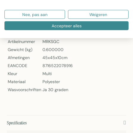
Artikelnummer: MRKSGC
Nee, pas aan
Weigeren
Mars & More Fluwelen Sierkussen Groen Serre 45x45 cm
Specificaties
Accepteer alles
Artikelnummer
MRKSGC
Gewicht (kg)
0.600000
Afmetingen
45x45x10cm
EANCODE
8716522078916
Kleur
Multi
Materiaal
Polyester
Wasvoorschriften
Ja 30 graden
Specificaties