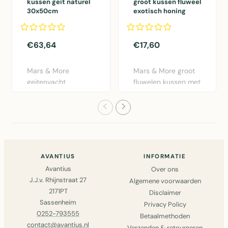
kussen geit naturel
groot kussen fluweel
30x50cm
exotisch honing
vogel 40x60cm
€63,64
€17,60
Mars & More
Mars & More groot
geitenvacht
fluwelen kussen met
sierkussen in naturel
exotisch
bruin. 30x50cm..
vogeldesign i..
AVANTIUS
INFORMATIE
Avantius
Over ons
J.J.v. Rhijnstraat 27
Algemene voorwaarden
2171PT
Disclaimer
Sassenheim
Privacy Policy
0252-793555
Betaalmethoden
contact@avantius.nl
Verzenden & retourneren