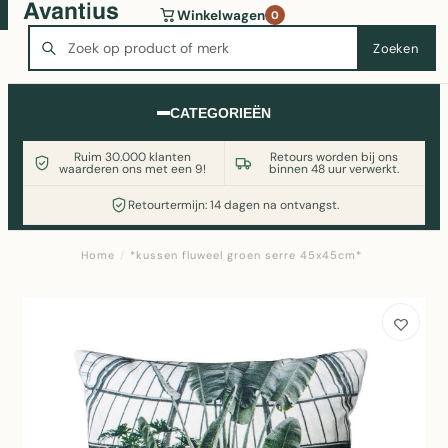
Wasmachine of koelkast nodig? Vergelijk alle prijzen op
Winkelwagen
0
Witgoedaanbod.nl
Zoeken
Zoeken
CATEGORIEËN
Ruim 30.000 klanten
Retours worden bij ons
waarderen ons met een 9!
binnen 48 uur verwerkt.
Retourtermijn: 14 dagen na ontvangst.
Home
/
*kussen fluweel groen serre 45x45cm*