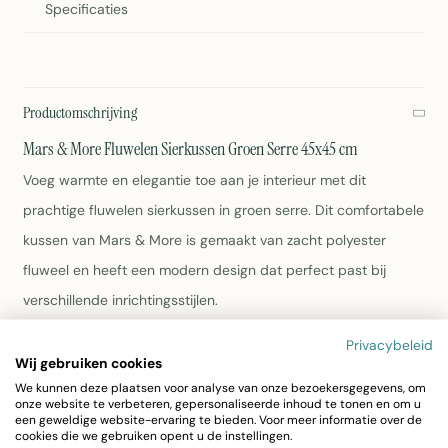
Specificaties
Productomschrijving
Mars & More Fluwelen Sierkussen Groen Serre 45x45 cm
Voeg warmte en elegantie toe aan je interieur met dit
prachtige fluwelen sierkussen in groen serre. Dit comfortabele
kussen van Mars & More is gemaakt van zacht polyester
fluweel en heeft een modern design dat perfect past bij
verschillende inrichtingsstijlen.
Privacybeleid
Afmetingen: 45x45x10 cm
Wij gebruiken cookies
Materiaal: Polyester fluweel
We kunnen deze plaatsen voor analyse van onze bezoekersgegevens, om
Kleur: Groen serre multi
onze website te verbeteren, gepersonaliseerde inhoud te tonen en om u
Wasbaar op 30°C
een geweldige website-ervaring te bieden. Voor meer informatie over de
cookies die we gebruiken opent u de instellingen.
Gewicht: 600 gram