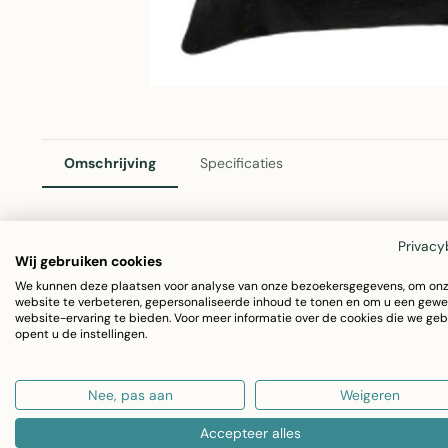
Omschrijving
Specificaties
Privacy
Mars & More Koe Hart Sierkussen Zwart 45x45cm
Wij gebruiken cookies
We kunnen deze plaatsen voor analyse van onze bezoekersgegevens, om on
Dit leuke sierkussen van Mars & More voegt karakter toe 
website te verbeteren, gepersonaliseerde inhoud te tonen en om u een gewe
website-ervaring te bieden. Voor meer informatie over de cookies die we geb
hartmotief in zwart is het een opvallende accessoire voor 
opent u de instellingen.
Afmetingen: 45x45cm
Nee, pas aan
Weigeren
Materiaal: Zacht vachten
Kleur: Zwart
Accepteer alles