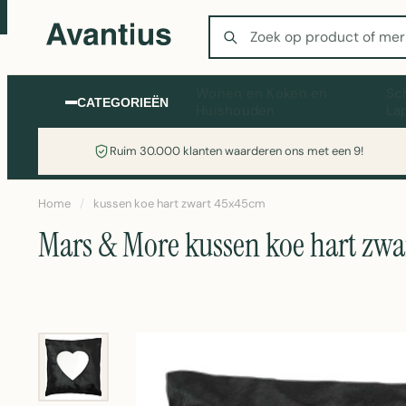
Zoeken
Wonen en Koken en
Sc
CATEGORIEËN
Huishouden
La
Ruim 30.000 klanten waarderen ons met een 9!
Home
/
kussen koe hart zwart 45x45cm
Mars & More kussen koe hart zw