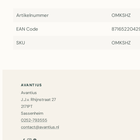
Artikelnummer
OMKSHZ
EAN Code
8716522042
SKU
OMKSHZ
AVANTIUS
Avantius
J.J.v. Rhijnstraat 27
2171PT
Sassenheim
0252-793555
contact@avantius.nl