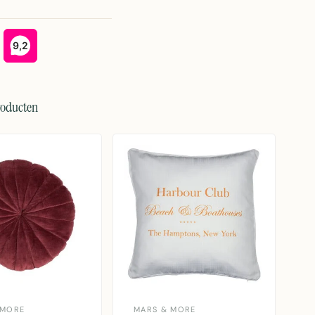
roducten
 MORE
MARS & MORE
L