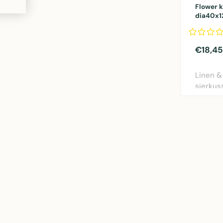
Flower 
dia40x
€18,45
Linen &
sierkus
rood. Di