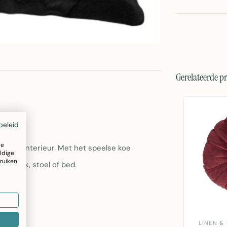
Gerelateerde p
beleid
ze
aan je interieur. Met het speelse koe
ldige
ruiken
je bank, stoel of bed.
LINEN &