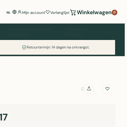
Winkelwagen
Mijn account
Verlanglijst
0
NL
Woonaccessoires en
Playmarket
Tuin
decoratie
Trolleys
Retourtermijn: 14 dagen na ontvangst.
17