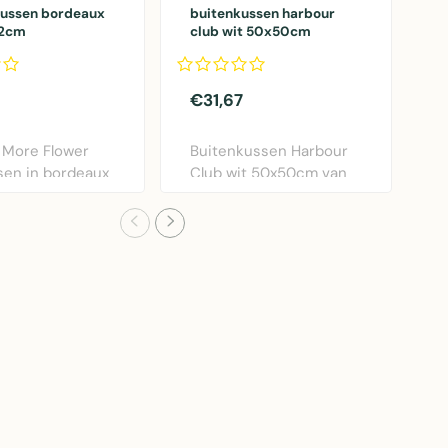
kussen bordeaux
buitenkussen harbour
G
12cm
club wit 50x50cm
k
€31,67
€
 More Flower
Buitenkussen Harbour
G
sen in bordeaux
Club wit 50x50cm van
k
ameter 40..
Mars & More. Weers..
v