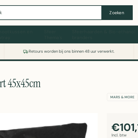
Wasmachine of koelkast nodig? Vergelijk alle prijzen op Witgoedaanbod.nl
Zoeken
hootkussen en
Sfeer
Sfeerhaarden & Bio-ethanol
ptray
Thema's
branders
Retours worden bij ons binnen 48 uur verwerkt.
art 45x45cm
MARS & MORE
€101,
Incl. btw