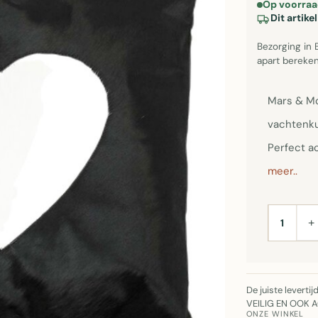
Op voorraa
Dit artik
Bezorging in 
apart bereken
Mars & Mo
vachtenku
Perfect a
meer..
+
AANTAL
De juiste leverti
VEILIG EN OOK 
ONZE WINKEL