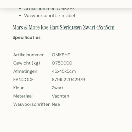
Gewicht: 750 gram
Artikelnummer: OMKSHZ
Wasvoorschrift: zie label
Mars & More Koe Hart Sierkussen Zwart 45x45cm
Specificaties
Artikelnummer
OMKSHZ
Gewicht (kg)
0.750000
Afmetingen
45x45x5cm
EANCODE
8716522042979
Kleur
Zwart
Materiaal
Vachten
Wasvoorschriften
Nee