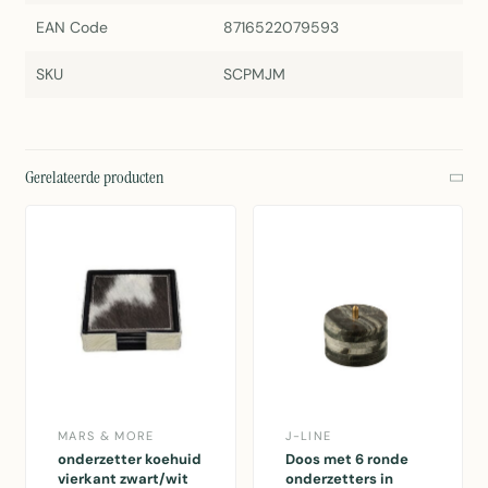
EAN Code
8716522079593
SKU
SCPMJM
Gerelateerde producten
MARS & MORE
J-LINE
onderzetter koehuid
Doos met 6 ronde
vierkant zwart/wit
onderzetters in