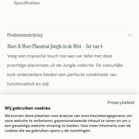
Specificaties
Productomschrijving
Mars & More Placemat Jungle in de Mist – Set van 4
Voeg een tropische touch toe aan uw tafel met deze
prachtige placemats uit de Jungle collectie. De natuurlijke
kurk onderzetters bieden een perfecte combinatie van
functionaliteit en stijl.
Afmetingen: 30 x 40 cm per placemat
Privacybeleid
Set van 4 placemats
Wij gebruiken cookies
Materiaal: Duurzaam kurk
We kunnen deze plaatsen voor analyse van onze bezoekersgegevens, om
onze website te verbeteren, gepersonaliseerde inhoud te tonen en om u
Kleur: Multi (tropisch jungle patroon)
een geweldige website-ervaring te bieden. Voor meer informatie over de
Gemakkelijk schoon te maken met een vochtige doek
cookies die we gebruiken opent u de instellingen.
Beschermt uw tafel tegen vlekken en krassen