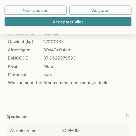
Mars & More Placemat Jungle in de Mist – Set van 4
Nee, pas aan
Weigeren
Specificaties
Accepteer alles
Artikelnummer
SCPMJM
Gewicht (kg)
1.700000
Afmetingen
30x40x0.4cm
EANCODE
8716522079593
Kleur
Multi
Materiaal
Kurk
Wasvoorschriften
Afnemen met een vochtige doek
Specificaties
Artikelnummer
SCPMJM