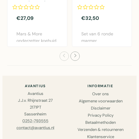
10cm (set of 4)
marmer
zwart/lichtgrijs
€27,09
€32,50
Mars & More
Set van 6 ronde
onderzetter koehuid
marmer
vierkant zwart/wit
onderzetters in
set van 4..
zwart met messing
det..
AVANTIUS
INFORMATIE
Avantius
Over ons
J.J.v. Rhijnstraat 27
Algemene voorwaarden
2171PT
Disclaimer
Sassenheim
Privacy Policy
0252-793555
Betaalmethoden
contact@avantius.nl
Verzenden & retourneren
Klantenservice