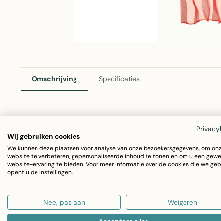
Omschrijving
Specificaties
2Lif Salamanca Gordijn Rood 140x245cm
Privacy
Wij gebruiken cookies
Voeg warmte en kleur toe aan je interieur met het prachti
We kunnen deze plaatsen voor analyse van onze bezoekersgegevens, om on
website te verbeteren, gepersonaliseerde inhoud te tonen en om u een gewe
hoogwaardige gordijn is gemaakt van duurzaam polyester
website-ervaring te bieden. Voor meer informatie over de cookies die we geb
opent u de instellingen.
stijl.
Nee, pas aan
Weigeren
Afmetingen: 140x245cm - perfecte maat voor stan
Kleur: Elegant rood voor een sfeervolle uitstraling
Accepteer alles