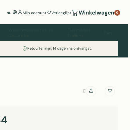
Winkelwagen
Mijn account
Verlanglijst
0
NL
Woonaccessoires en
Playmarket
Tuin
decoratie
Trolleys
Retourtermijn: 14 dagen na ontvangst.
84