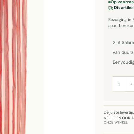
Op voorraa
Dit artik
Bezorging in 
apart bereken
2Lif Sala
van duurz
Eenvoudig
+
AANTAL
De juiste leverti
VEILIG EN OOK 
ONZE WINKEL