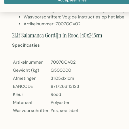
Materiaal: 100% polyester voor duurzaamheid en e
Gewicht: 500 gram - stabiele stof met goede drape
Wasvoorschriften: Volg de instructies op het label
Artikelnummer: 7007GOV02
2Lif Salamanca Gordijn in Rood 140x245cm
Specificaties
Artikelnummer
7007GOV02
Gewicht (kg)
0.500000
Afmetingen
31.05x1x1cm
EANCODE
8717266113123
Kleur
Rood
Materiaal
Polyester
Wasvoorschriften
Yes, see label