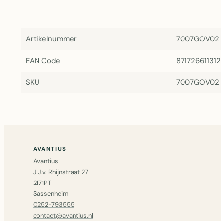
Artikelnummer
7007GOV02
EAN Code
87172661131
SKU
7007GOV02
AVANTIUS
Avantius
J.J.v. Rhijnstraat 27
2171PT
Sassenheim
0252-793555
contact@avantius.nl