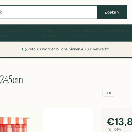
Wasmachine of koelkast nodig? Vergelijk alle prijzen op Witgoedaanbod.nl
Zoeken
hootkussen en
Sfeer
Sfeerhaarden & Bio-ethanol
ptray
Thema's
branders
Retours worden bij ons binnen 48 uur verwerkt.
0x245cm
2LIF
€13,
Incl. btw