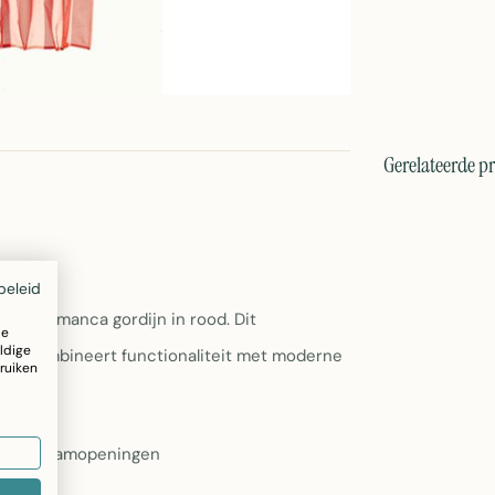
Gerelateerde p
beleid
ge Salamanca gordijn in rood. Dit
ze
ldige
 en combineert functionaliteit met moderne
ruiken
daard raamopeningen