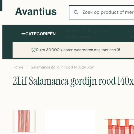
Zoeken
Wonen en Koken en
Sc
CATEGORIEËN
Huishouden
La
Ruim 30.000 klanten waarderen ons met een 9!
Home
/
Salamanca gordijn rood 140x245cm
2Lif Salamanca gordijn rood 14