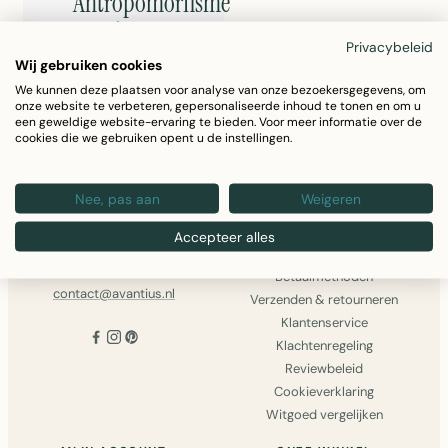
Antropomorfisme
in
Privacybeleid
Schilderijen
Wij gebruiken cookies
We kunnen deze plaatsen voor analyse van onze bezoekersgegevens, om
onze website te verbeteren, gepersonaliseerde inhoud te tonen en om u
een geweldige website-ervaring te bieden. Voor meer informatie over de
cookies die we gebruiken opent u de instellingen.
AVANTIUS
INFORMATIE
Avantius
Over ons
Nee, pas aan
Weigeren
J.J.v. Rhijnstraat 27
Algemene voorwaarden
2171PT
Disclaimer
Accepteer alles
Sassenheim
Privacy Policy
0252-793555
Betaalmethoden
contact@avantius.nl
Verzenden & retourneren
Klantenservice
Klachtenregeling
Reviewbeleid
Cookieverklaring
Witgoed vergelijken