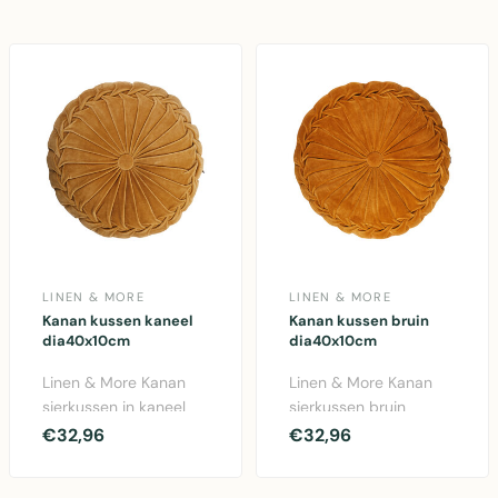
LINEN & MORE
LINEN & MORE
Kanan kussen kaneel
Kanan kussen bruin
dia40x10cm
dia40x10cm
Linen & More Kanan
Linen & More Kanan
sierkussen in kaneel
sierkussen bruin
kleur. Katoen kussen
40x40cm. Luxe
€32,96
€32,96
40x40cm met vulling..
katoenen kussen met
elegant de..