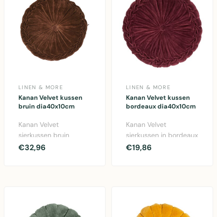
LINEN & MORE
LINEN & MORE
Kanan Velvet kussen
Kanan Velvet kussen
bruin dia40x10cm
bordeaux dia40x10cm
Kanan Velvet
Kanan Velvet
sierkussen bruin
sierkussen in bordeaux
40x40cm van Linen &
rood. Diameter 40cm,
€32,96
€19,86
More. Luxe katoen
hoogte 10cm. Zacht
velvet kusse..
velv..