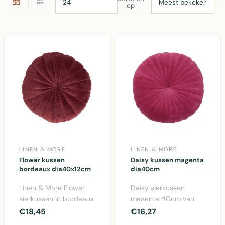
op
LINEN & MORE
LINEN & MORE
Flower kussen
Daisy kussen magenta
bordeaux dia40x12cm
dia40cm
Linen & More Flower
Daisy sierkussen
sierkussen in bordeaux
magenta 40cm van
rood. Diameter 40cm,
Linen & More. Vierkant
€18,45
€16,27
dikte 12cm. Kato..
katoenen kussen met