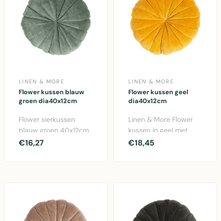
LINEN & MORE
LINEN & MORE
Flower kussen blauw
Flower kussen geel
groen dia40x12cm
dia40x12cm
Flower sierkussen
Linen & More Flower
blauw groen 40x12cm
kussen in geel met
van Linen & More.
diameter 40cm.
€16,27
€18,45
Ronde vorm met
Gemaakt van katoen,
bloemmoti..
perfec..