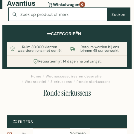
Wasmachine of koelkast nodig? Vergelijk alle prijzen op
Winkelwagen
0
Witgoedaanbod.nl
Zoeken
Zoeken
CATEGORIEËN
Ruim 30.000 klanten
Retours worden bij ons
waarderen ons met een 9!
binnen 48 uur verwerkt.
Retourtermijn: 14 dagen na ontvangst.
Home
/
Woonaccessoires en decoratie
/
Woontextiel
/
Sierkussens
/
Ronde sierkussens
Ronde sierkussens
FILTERS
Sorteren