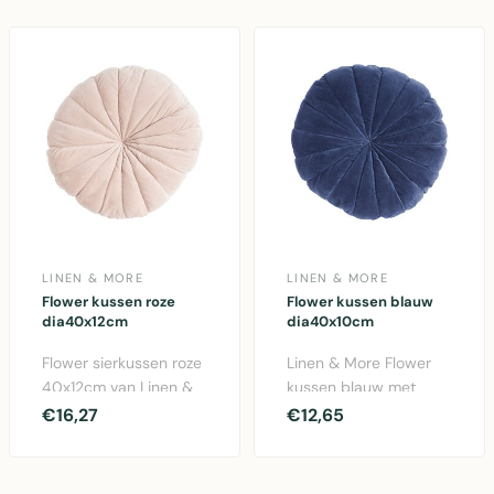
LINEN & MORE
LINEN & MORE
Flower kussen roze
Flower kussen blauw
dia40x12cm
dia40x10cm
Flower sierkussen roze
Linen & More Flower
40x12cm van Linen &
kussen blauw met
More. Katoenen kussen
diameter 40cm en
€16,27
€12,65
met bloemenpatr..
dikte 10cm.
Comfortabel en..