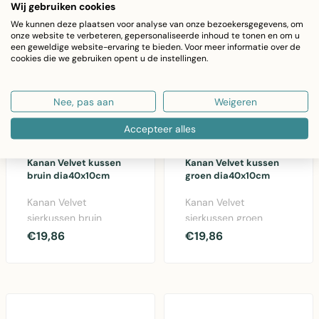
Wij gebruiken cookies
We kunnen deze plaatsen voor analyse van onze bezoekersgegevens, om
onze website te verbeteren, gepersonaliseerde inhoud te tonen en om u
een geweldige website-ervaring te bieden. Voor meer informatie over de
cookies die we gebruiken opent u de instellingen.
Nee, pas aan
Weigeren
Accepteer alles
LINEN & MORE
LINEN & MORE
Kanan Velvet kussen
Kanan Velvet kussen
bruin dia40x10cm
groen dia40x10cm
Kanan Velvet
Kanan Velvet
sierkussen bruin
sierkussen groen
diameter 40cm. Luxe
40x40cm - zacht
€19,86
€19,86
katoenen velvet
katoenen kussen met
kussen voor ba..
fluwelen afwer..