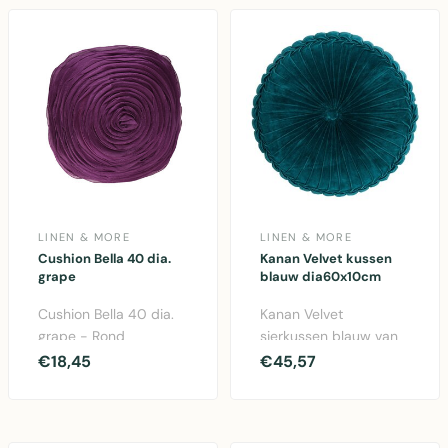
LINEN & MORE
LINEN & MORE
Cushion Bella 40 dia.
Kanan Velvet kussen
grape
blauw dia60x10cm
Cushion Bella 40 dia.
Kanan Velvet
grape - Rond
sierkussen blauw van
sierkussen in trendy
Linen & More.
€18,45
€45,57
grapekleur. Gemaakt
Diameter 60cm,
van ..
hoogte 10cm. Luxe..