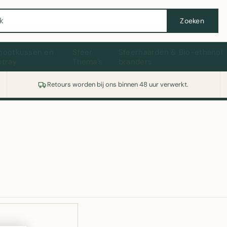
Wasmachine of koelkast nodig? Vergelijk alle prijzen op Witgoedaanbod.nl
Zoeken
hootkussen en
Sfeer
Sfeerhaarden & Bio-ethanol
ptray
Thema's
branders
Retours worden bij ons binnen 48 uur verwerkt.