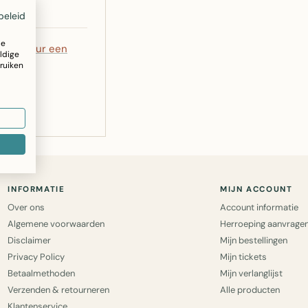
beleid
ze
5
of
stuur een
ldige
ruiken
INFORMATIE
MIJN ACCOUNT
Over ons
Account informatie
Algemene voorwaarden
Herroeping aanvrage
Disclaimer
Mijn bestellingen
Privacy Policy
Mijn tickets
Betaalmethoden
Mijn verlanglijst
Verzenden & retourneren
Alle producten
Klantenservice