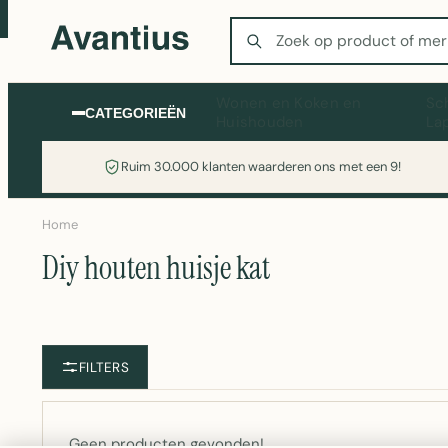
Zoeken
Wonen en Koken en
Sc
CATEGORIEËN
Huishouden
La
Ruim 30.000 klanten waarderen ons met een 9!
Home
Diy houten huisje kat
FILTERS
Geen producten gevonden!