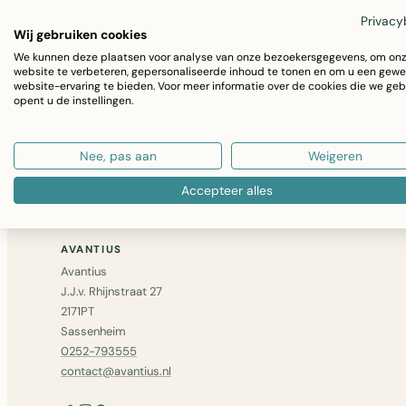
Privacy
Wij gebruiken cookies
We kunnen deze plaatsen voor analyse van onze bezoekersgegevens, om on
Niet gevonden wat u zocht? Bel ons op
0252 – 79355
website te verbeteren, gepersonaliseerde inhoud te tonen en om u een gewe
website-ervaring te bieden. Voor meer informatie over de cookies die we geb
bericht
— we zoeken het voor u op.
opent u de instellingen.
GA VERDER MET WINKELEN
Nee, pas aan
Weigeren
Accepteer alles
AVANTIUS
Avantius
J.J.v. Rhijnstraat 27
2171PT
Sassenheim
0252-793555
contact@avantius.nl