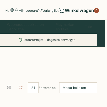
Winkelwagen
Mijn account
Verlanglijst
0
NL
Woonaccessoires en
Playmarket
Tuin
decoratie
Trolleys
Retourtermijn: 14 dagen na ontvangst.
Sorteren op