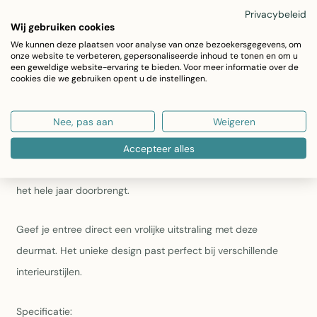
dat door weersinvloeden langzaam verslijt
Privacybeleid
Wij gebruiken cookies
Laat je entree opfleuren met onze halfronde kokos deurmat,
We kunnen deze plaatsen voor analyse van onze bezoekersgegevens, om
onze website te verbeteren, gepersonaliseerde inhoud te tonen en om u
versierd met een overvloed aan kleurrijke bloemen en speelse
een geweldige website-ervaring te bieden. Voor meer informatie over de
cookies die we gebruiken opent u de instellingen.
vlinders. Met een afmeting van 40x60 cm voegt deze mat
niet alleen functionaliteit toe, maar ook een vleugje vrolijkheid
Nee, pas aan
Weigeren
aan je deuropening. Het levendige design past perfect bij
diverse interieurstijlen en geeft elke bezoeker een warm
Accepteer alles
welkom. Een charmante toevoeging aan je huis die de lente
het hele jaar doorbrengt.
Geef je entree direct een vrolijke uitstraling met deze
deurmat. Het unieke design past perfect bij verschillende
interieurstijlen.
Specificatie: