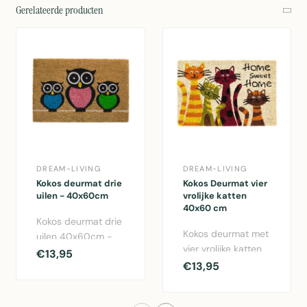
Gerelateerde producten
DREAM-LIVING
DREAM-LIVING
Kokos deurmat drie
Kokos Deurmat vier
uilen - 40x60cm
vrolijke katten
40x60 cm
Kokos deurmat drie
Kokos deurmat met
uilen 40x60cm -
vier vrolijke katten
functionele
€13,95
en 'Home sweet
€13,95
entreemat met leuk
Home' tekst, 40x60
uilen design i..
cm, nat..