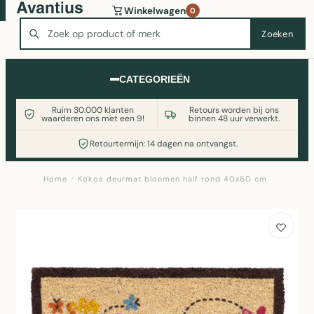
Wasmachine of koelkast nodig? Vergelijk alle prijzen op
Winkelwagen
0
Witgoedaanbod.nl
Zoeken
Zoeken
CATEGORIEËN
Ruim 30.000 klanten
Retours worden bij ons
waarderen ons met een 9!
binnen 48 uur verwerkt.
Retourtermijn: 14 dagen na ontvangst.
Home
/
Kokos deurmat bloemen half rond 40x60 cm