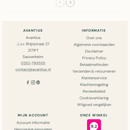
AVANTIUS
INFORMATIE
Avantius
Over ons
J.J.v. Rhijnstraat 27
Algemene voorwaarden
2171PT
Disclaimer
Sassenheim
Privacy Policy
0252-793555
Betaalmethoden
contact@avantius.nl
Verzenden & retourneren
Klantenservice
Klachtenregeling
Reviewbeleid
Cookieverklaring
Witgoed vergelijken
MIJN ACCOUNT
ONZE WINKEL
Account informatie
Herroeping aanvragen