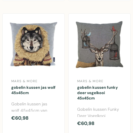
katoen k..
MARS & MORE
MARS & MORE
gobelin kussen jas wolf
gobelin kussen funky
45x45cm
deer vogelkooi
45x45cm
Gobelin kussen jas
Gobelin kussen Funky
wolf 45x45cm van
Deer Vogelkooi
Mars & More. Katoen
€60,98
45x45cm van Mars &
€60,98
kussen met wolf
More. Kleurrijk
motief, ..