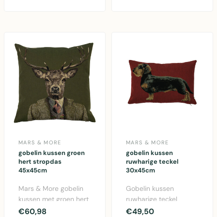
More. Prachtig
ontwerp in ..
katoenen dec..
MARS & MORE
MARS & MORE
gobelin kussen groen
gobelin kussen
hert stropdas
ruwharige teckel
45x45cm
30x45cm
Mars & More gobelin
Gobelin kussen
kussen met groen hert
ruwharige teckel
en stropdas design.
30x45cm van Mars &
€60,98
€49,50