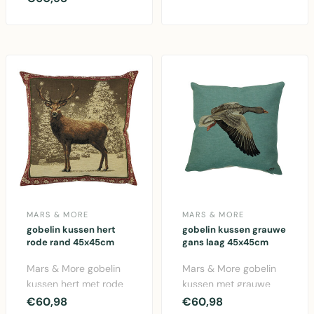
More. Leuk katoen..
MARS & MORE
MARS & MORE
gobelin kussen hert
gobelin kussen grauwe
rode rand 45x45cm
gans laag 45x45cm
Mars & More gobelin
Mars & More gobelin
kussen hert met rode
kussen met grauwe
rand 45x45cm.
gans motief. Afmeting
€60,98
€60,98