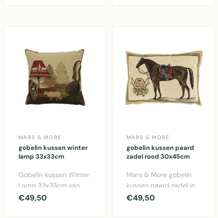
m..
MARS & MORE
MARS & MORE
gobelin kussen winter
gobelin kussen paard
lamp 33x33cm
zadel rood 30x45cm
Gobelin kussen Winter
Mars & More gobelin
Lamp 33x33cm van
kussen paard zadel in
Mars & More. Gezellig
rood. 30x45cm katoen
€49,50
€49,50
winterkussen met la..
kussen met klassi..