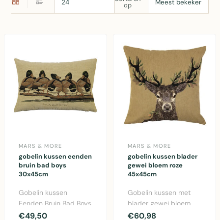
op
MARS & MORE
MARS & MORE
gobelin kussen eenden
gobelin kussen blader
bruin bad boys
gewei bloem roze
30x45cm
45x45cm
Gobelin kussen
Gobelin kussen met
Eenden Bruin Bad Boys
blader gewei bloem
30x45cm van Mars &
motief in roze.
€49,50
€60,98