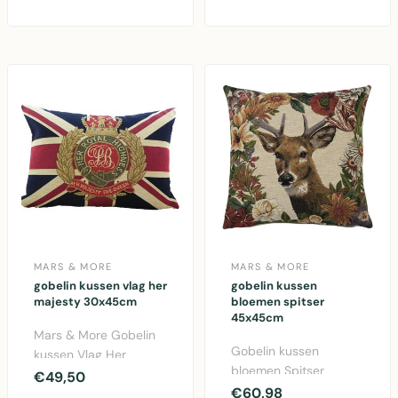
More. Decoratief
45x45cm katoen
katoen ..
kussen met ..
MARS & MORE
MARS & MORE
gobelin kussen vlag her
gobelin kussen
majesty 30x45cm
bloemen spitser
45x45cm
Mars & More Gobelin
Gobelin kussen
kussen Vlag Her
bloemen Spitser
Majesty 30x45cm in
€49,50
45x45cm van Mars &
€60,98
multi kleuren. Katoen