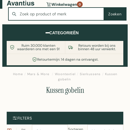
Wasmachine of koelkast nodig? Vergelijk alle prijzen op
Winkelwagen
0
Witgoedaanbod.nl
Zoeken
Zoeken
CATEGORIEËN
Ruim 30.000 klanten
Retours worden bij ons
waarderen ons met een 9!
binnen 48 uur verwerkt.
Retourtermijn: 14 dagen na ontvangst.
Home
/
Mars & More
/
Woontextiel
/
Sierkussens
/
Kussen
gobelin
Kussen gobelin
FILTERS
Sorteren