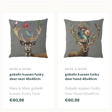
katoenen ..
MARS & MORE
MARS & MORE
gobelin kussen funky
gobelin kussen funky
deer nest 45x45cm
deer hoed 45x45cm
Mars & More gobelin
Gobelin kussen Funky
kussen Funky Deer
Deer Hoed 45x45cm
Nest 45x45cm met
van Mars & More.
€60,98
€60,98
vrolijk herten design.
Decoratief katoen
Ka..
kussen..