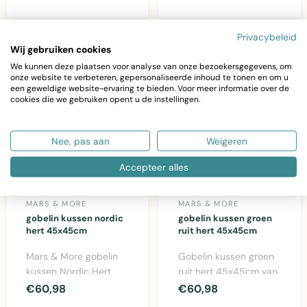
45x45cm katoen kus..
More. Gezellig
katoenen decor..
Privacybeleid
Wij gebruiken cookies
We kunnen deze plaatsen voor analyse van onze bezoekersgegevens, om
onze website te verbeteren, gepersonaliseerde inhoud te tonen en om u
een geweldige website-ervaring te bieden. Voor meer informatie over de
cookies die we gebruiken opent u de instellingen.
Nee, pas aan
Weigeren
Accepteer alles
MARS & MORE
MARS & MORE
gobelin kussen nordic
gobelin kussen groen
hert 45x45cm
ruit hert 45x45cm
Mars & More gobelin
Gobelin kussen groen
kussen Nordic Hert
ruit hert 45x45cm van
45x45cm in multi
Mars & More. Gezellig
€60,98
€60,98
kleuren. Katoen kussen
katoenen kussen..