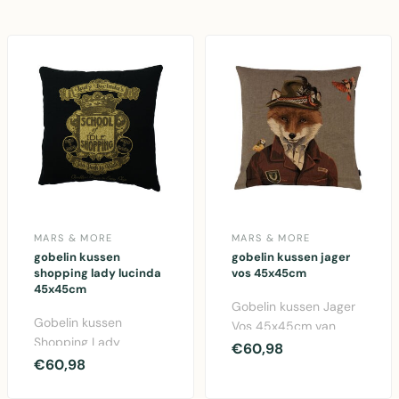
MARS & MORE
MARS & MORE
gobelin kussen
gobelin kussen jager
shopping lady lucinda
vos 45x45cm
45x45cm
Gobelin kussen Jager
Gobelin kussen
Vos 45x45cm van
Shopping Lady
Mars & More. Prachtig
€60,98
Lucinda 45x45cm van
€60,98
vintage jagersmotief ..
Mars & More. Kleurrijk