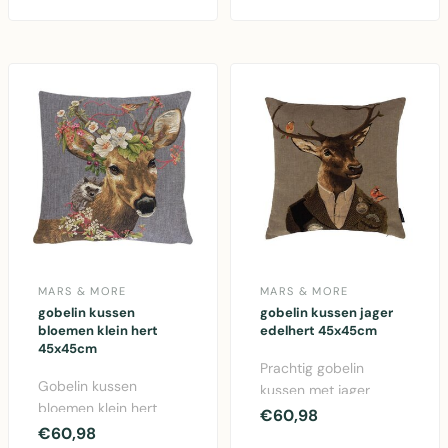
Prachtig katoenen
45x45cm, katoenen
kussen ..
st..
MARS & MORE
MARS & MORE
gobelin kussen
gobelin kussen jager
bloemen klein hert
edelhert 45x45cm
45x45cm
Prachtig gobelin
Gobelin kussen
kussen met jager
bloemen klein hert
edelhert motief,
€60,98
45x45cm van Mars &
€60,98
45x45cm. Klassiek