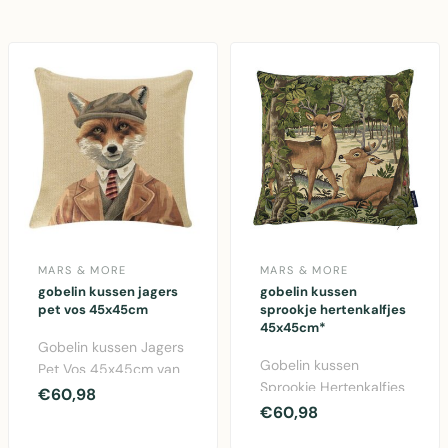
katoenen..
MARS & MORE
MARS & MORE
gobelin kussen jagers
gobelin kussen
pet vos 45x45cm
sprookje hertenkalfjes
45x45cm*
Gobelin kussen Jagers
Gobelin kussen
Pet Vos 45x45cm van
Sprookje Hertenkalfjes
Mars & More.
€60,98
45x45cm van Mars &
€60,98
Decoratief katoenen
More. Charmant
kusse..