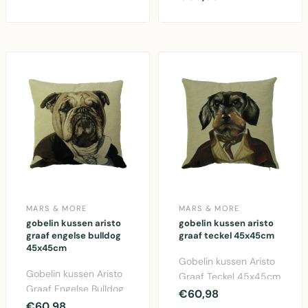
More. Multicolor
kus..
katoen kussen..
MARS & MORE
MARS & MORE
gobelin kussen aristo
gobelin kussen aristo
graaf engelse bulldog
graaf teckel 45x45cm
45x45cm
Gobelin kussen Aristo
Gobelin kussen Aristo
Graaf Teckel 45x45cm
Graaf Engelse Bulldog
van Mars & More.
€60,98
45x45cm van Mars &
€60,98
Decoratief katoenen ..