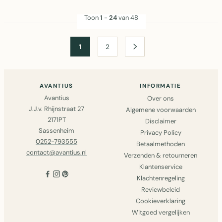
Toon
1
-
24
van 48
1
2
AVANTIUS
INFORMATIE
Avantius
Over ons
J.J.v. Rhijnstraat 27
Algemene voorwaarden
2171PT
Disclaimer
Sassenheim
Privacy Policy
0252-793555
Betaalmethoden
contact@avantius.nl
Verzenden & retourneren
Klantenservice
Klachtenregeling
Reviewbeleid
Cookieverklaring
Witgoed vergelijken