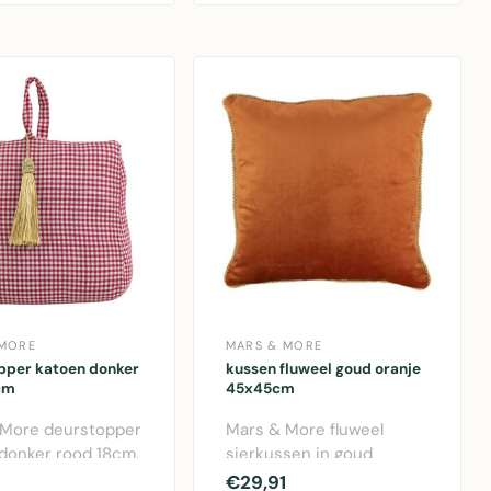
r ..
 MORE
MARS & MORE
pper katoen donker
kussen fluweel goud oranje
cm
45x45cm
 More deurstopper
Mars & More fluweel
donker rood 18cm.
sierkussen in goud
che deurstop van
oranje, 45x45cm. Luxe
€29,91