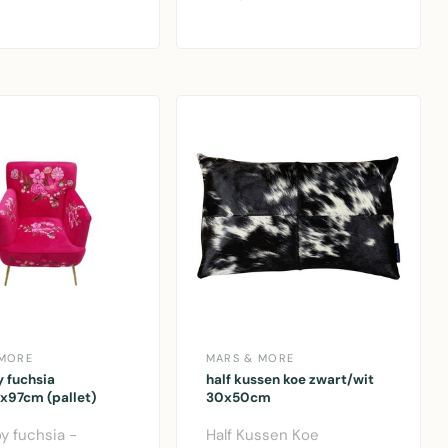
..
polyester kussen vo..
 MORE
MARS & MORE
y fuchsia
half kussen koe zwart/wit
x97cm (pallet)
30x50cm
oy fuchsia -
Half Kussen Koe