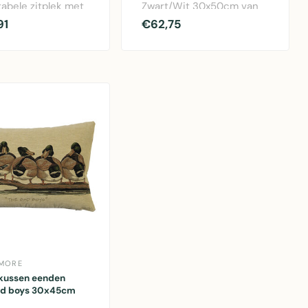
abele zitplek met
Zwart/Wit 30x50cm van
bekleding.
Mars & More. Stijlvol
91
€62,75
gen 77,5x8..
koeienprint kussen m..
 MORE
 kussen eenden
ad boys 30x45cm