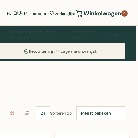
Winkelwagen
Mijn account
Verlanglijst
0
NL
Woonaccessoires en
Playmarket
Tuin
decoratie
Trolleys
Retourtermijn: 14 dagen na ontvangst.
Sorteren op