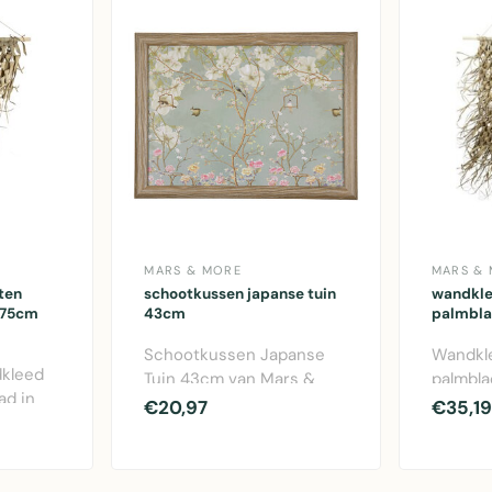
MARS & MORE
MARS &
ten
schootkussen japanse tuin
wandkle
 75cm
43cm
palmbla
Schootkussen Japanse
Wandkl
kleed
Tuin 43cm van Mars &
palmbla
ad in
More. Comfortabel
van Mar
€20,97
€35,19
. 75cm
kussen met japans de..
bruin w