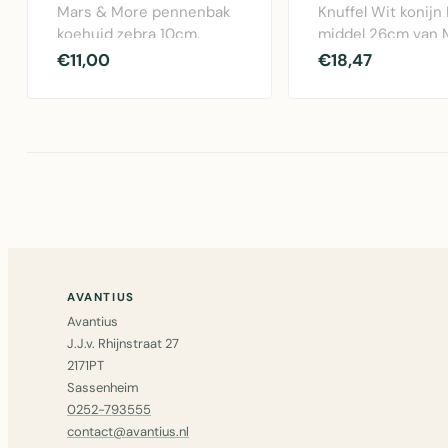
Mars & More pennenbak
Knuffel Wit konijn
koehuid zebra 10cm.
middel 26cm van 
Stijlvolle opberger met
More. Zachte poly
€11,00
€18,47
zebraprint in ..
knuffel, pe..
AVANTIUS
Avantius
J.J.v. Rhijnstraat 27
2171PT
Sassenheim
0252-793555
contact@avantius.nl