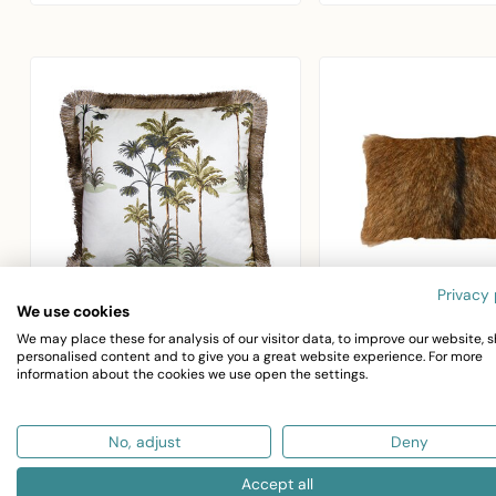
edelhert m..
Privacy 
We use cookies
We may place these for analysis of our visitor data, to improve our website, 
MARS & MORE
MARS & MORE
personalised content and to give you a great website experience. For more
kussen fluweel gouden
kussen geit naturel
information about the cookies we use open the settings.
franjes palmboom wit
30x50cm
45x45cm
Mars & More geit
No, adjust
Deny
Mars & More fluweel
sierkussen in natu
sierkussen palmboom wit
bruin. 30x50cm
Accept all
€63,64