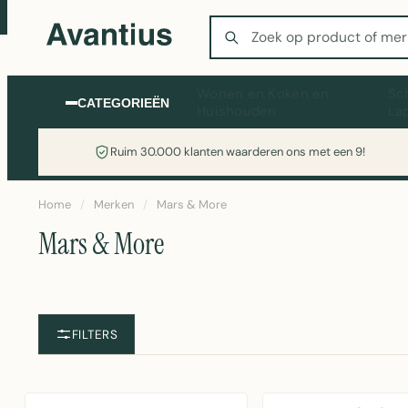
Zoeken
Wonen en Koken en
Sc
CATEGORIEËN
Huishouden
La
Ruim 30.000 klanten waarderen ons met een 9!
Home
/
Merken
/
Mars & More
Mars & More
FILTERS