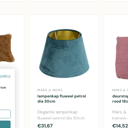
schootkussen in stei..
polyeste
policy
show
MARS & MORE
MARS &
lampenkap fluweel petrol
deursto
dia 30cm
rood 18
envacht
Elegante lampenkap
Mars &
rel
fluweel petrol dia 30cm
katoen 
van Mars & More. Stijlvolle
Praktis
€31,67
€14,52