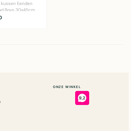
 kussen Eenden
ad Boys 30x45cm
s & More.
0
ef katoen ..
ONZE WINKEL
n