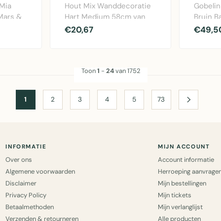
 Mia
Hout Mix Wanddecoratie
Gobelin
Mars &
Hart Medium 58cm van
Bruin B
ester
Mars & More. Warme
van Mar
€20,67
€49,5
bruine houten har..
Decorati
Toon
1
-
24
van 1752
1
2
3
4
5
73
INFORMATIE
MIJN ACCOUNT
Over ons
Account informatie
Algemene voorwaarden
Herroeping aanvrage
Disclaimer
Mijn bestellingen
Privacy Policy
Mijn tickets
Betaalmethoden
Mijn verlanglijst
Verzenden & retourneren
Alle producten