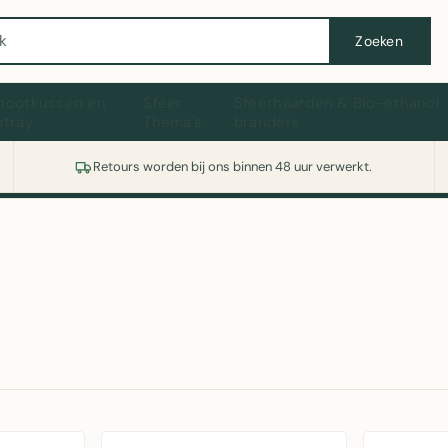
Wasmachine of koelkast nodig? Vergelijk alle prijzen op Witgoedaanbod.nl
Zoeken
hootkussen en
Sfeer
Sfeerhaarden & Bio-ethanol
ptray
Thema's
branders
Retours worden bij ons binnen 48 uur verwerkt.