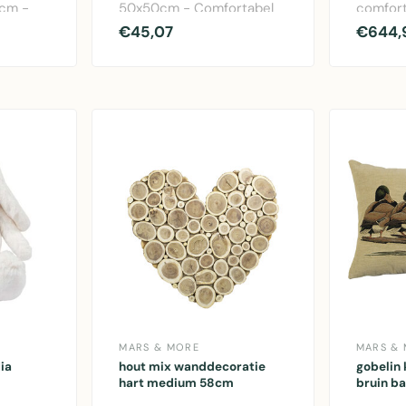
0cm -
50x50cm - Comfortabel
comfort
mfort
katoenen kussen in
katoen 
€45,07
€644,
multicolor. Afmeting..
Afmetin
MARS & MORE
MARS &
Mia
hout mix wanddecoratie
gobelin
hart medium 58cm
bruin b