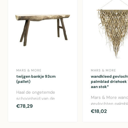
MARS & MORE
MARS & MORE
twijgen bankje 93cm
wandkleed gevloch
(pallet)
palmblad driehoek
aan stok*
Haal de ongetemde
Mars & More wand
schoonheid van de
gevlochten palmbl
natuur in huis met dit met
€78,29
driehoekige vorm
€18,02
de hand vervaardi..
groot met na..