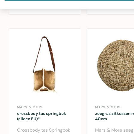
45x45cm met gouden
€34,30
decoratief kussen 
franjes. Polyeste..
MARS & MORE
MARS & MORE
crossbody tas springbok
zeegras zitkussen 
(alleen EU)*
40cm
Crossbody tas Springbok
Mars & More zeeg