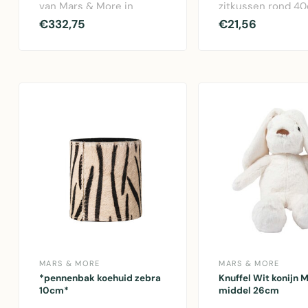
van Mars & More in
zitkussen rond 4
multicolor vachten.
comfortabel zitco
€332,75
€21,56
Compacte schouder..
met natuurlijk ..
MARS & MORE
MARS & MORE
*pennenbak koehuid zebra
Knuffel Wit konijn 
10cm*
middel 26cm