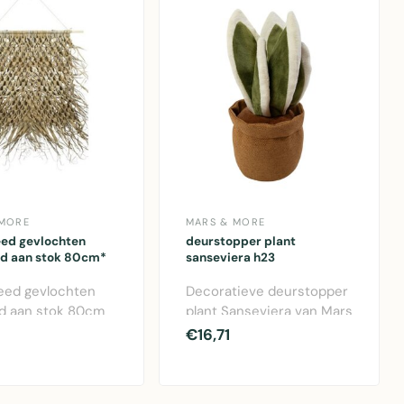
 MORE
MARS & MORE
ed gevlochten
deurstopper plant
d aan stok 80cm*
sanseviera h23
eed gevlochten
Decoratieve deurstopper
d aan stok 80cm
plant Sanseviera van Mars
s & More. Naturel
& More. Polyester design
€16,71
andd..
in gr..