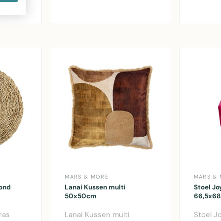
v..
polyester..
100% ka
MARS & MORE
MARS &
rond
Lanai Kussen multi
Stoel Jo
50x50cm
66,5x68
ras
Lanai Kussen multi
Stoel J