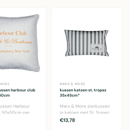
 MORE
MARS & MORE
ussen harbour club
kussen katoen st. tropez
x50cm
35x45cm*
ussen Harbour
Mars & More sierkussen
t 50x50cm van
in katoen met St. Tropez
More.
design. 35x45cm, multi
€13,78
estendig
kleur, wa..