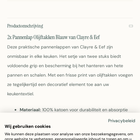
Productomschrijving
2x Pannenlap Olijftakken Blauw van Clayre & Eef
Deze praktische pannenlappen van Clayre & Eef zijn
onmisbaar in elke keuken. Het setje van twee stuks biedt
voldoende grip en bescherming bij het hanteren van hete
pannen en schalen. Met een frisse print van olijftakken voegen
ze tegelijkertijd een decoratief element toe aan uw
keukentextiel.
Materiaal:
100% katoen voor durabiliteit en absorptie
Afmeting:
20x20 cm per pannenlap, compact en
Privacybeleid
handig formaat
Wij gebruiken cookies
Ontwerp:
Blauwe achtergrond met olijftakken motief in
We kunnen deze plaatsen voor analyse van onze bezoekersgegevens, om
groen en wit
onze website te verbeteren, gepersonaliseerde inhoud te tonen en om u