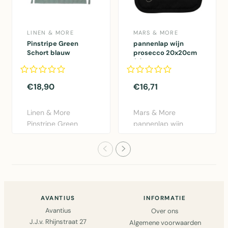
LINEN & MORE
MARS & MORE
Pinstripe Green
pannenlap wijn
Schort blauw
prosecco 20x20cm
75x90cm
(2)
€18,90
€16,71
Linen & More
Mars & More
Pinstripe Green
pannenlap wijn
schort blauw
prosecco 20x20cm
75x90cm.
set van 2. Katoe..
Praktisch..
AVANTIUS
INFORMATIE
Avantius
Over ons
J.J.v. Rhijnstraat 27
Algemene voorwaarden