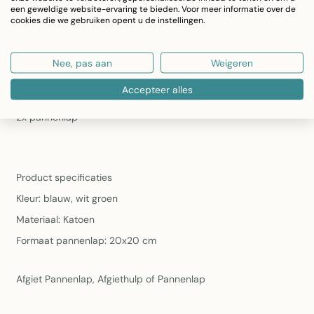
een geweldige website-ervaring te bieden. Voor meer informatie over de
Set inhoud:
2 pannenlappen voor dagelijks gebruik in
cookies die we gebruiken opent u de instellingen.
de keuken
2x pannenlap van katoen van het merk Clayre & Eef met een
Nee, pas aan
Weigeren
print van olijftakken.
Accepteer alles
2x pannenlap
Product specificaties
Kleur: blauw, wit groen
Materiaal: Katoen
Formaat pannenlap: 20x20 cm
Afgiet Pannenlap, Afgiethulp of Pannenlap