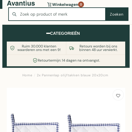
Wasmachine of koelkast nodig? Vergelijk alle prijzen op
Winkelwagen
0
Witgoedaanbod.nl
Zoeken
Zoeken
CATEGORIEËN
Ruim 30.000 klanten
Retours worden bij ons
waarderen ons met een 9!
binnen 48 uur verwerkt.
Retourtermijn: 14 dagen na ontvangst.
Home
/
2x Pannenlap olijftakken blauw 20x20cm