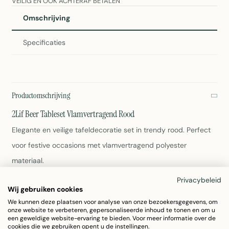
VEILIG EN OOK ACHTERAF BETALEN
Omschrijving
Specificaties
Productomschrijving
2Lif Beer Tableset Vlamvertragend Rood
Elegante en veilige tafeldecoratie set in trendy rood. Perfect
voor festive occasions met vlamvertragend polyester
materiaal.
Privacybeleid
1x Tafelkleed 100x260cm
Wij gebruiken cookies
2x Tafelloper 220x25x45cm
We kunnen deze plaatsen voor analyse van onze bezoekersgegevens, om
Vlamvertragend polyester
onze website te verbeteren, gepersonaliseerde inhoud te tonen en om u
een geweldige website-ervaring te bieden. Voor meer informatie over de
Kleur: Rood
cookies die we gebruiken opent u de instellingen.