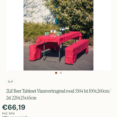
2LIF
2Lif Beer Tableset Vlamvertragend rood 3304 1st 100x260cm/
2st 220x25x45cm
€66,19
Incl. btw