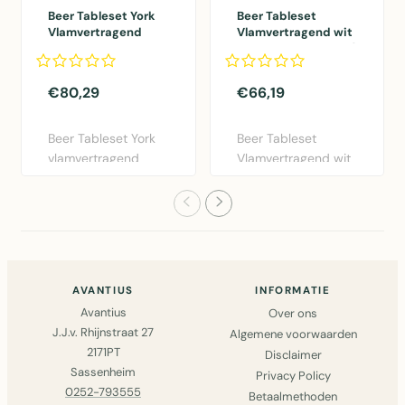
Beer Tableset York
Beer Tableset
Vlamvertragend
Vlamvertragend wit
York groen 1st
300 1st 100x260cm/
100x260cm/ 2st
2st 220x25x45cm
220x25x45cm
€80,29
€66,19
Beer Tableset York
Beer Tableset
vlamvertragend
Vlamvertragend wit
tafellinnen in groen.
- luxe tafellinnen set
Set ..
met ..
AVANTIUS
INFORMATIE
Avantius
Over ons
J.J.v. Rhijnstraat 27
Algemene voorwaarden
2171PT
Disclaimer
Sassenheim
Privacy Policy
0252-793555
Betaalmethoden