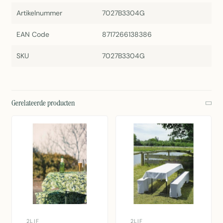
Artikelnummer
7027B3304G
EAN Code
8717266138386
SKU
7027B3304G
Gerelateerde producten
2LIF
2LIF