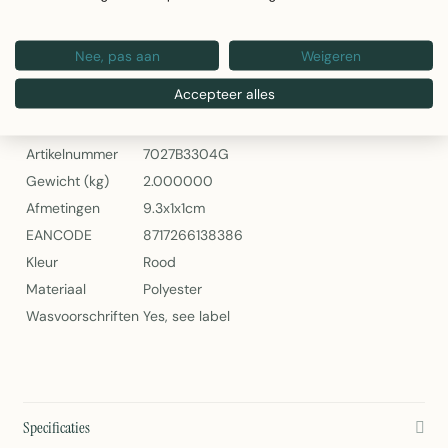
Gewicht: 2kg
Eenvoudig schoon te maken volgens label
Nee, pas aan
Weigeren
2Lif Beer Tableset Vlamvertragend Rood
Accepteer alles
Specificaties
Artikelnummer
7027B3304G
Gewicht (kg)
2.000000
Afmetingen
9.3x1x1cm
EANCODE
8717266138386
Kleur
Rood
Materiaal
Polyester
Wasvoorschriften
Yes, see label
Specificaties