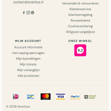
contact@avantius.nl
Verzenden & retourneren
Klantenservice
Klachtenregeling
Reviewbeleid
Cookieverklaring
Witgoed vergelijken
MIJN ACCOUNT
ONZE WINKEL
Account informatie
Herroeping aanvragen
Mijn bestellingen
Mijn tickets
Mijn verlanglijst
Alle producten
© 2026 Avantius