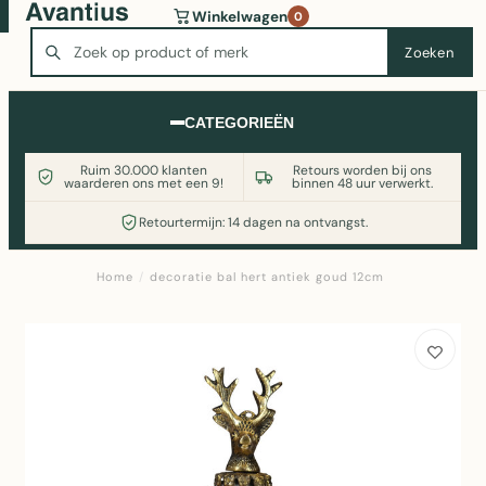
Wasmachine of koelkast nodig? Vergelijk alle prijzen op
Winkelwagen
0
Witgoedaanbod.nl
Zoeken
Zoeken
CATEGORIEËN
Ruim 30.000 klanten
Retours worden bij ons
waarderen ons met een 9!
binnen 48 uur verwerkt.
Retourtermijn: 14 dagen na ontvangst.
Home
/
decoratie bal hert antiek goud 12cm