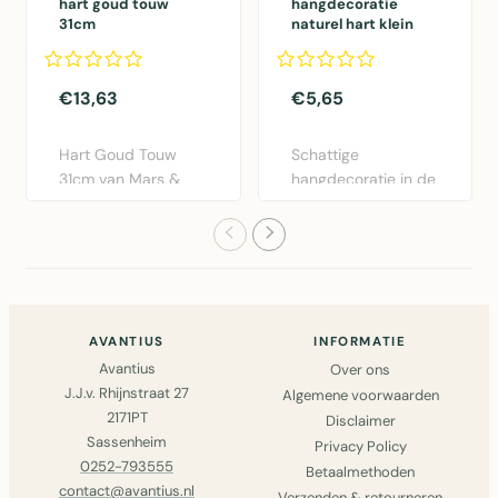
hart goud touw
hangdecoratie
31cm
naturel hart klein
5cm
€13,63
€5,65
Hart Goud Touw
Schattige
31cm van Mars &
hangdecoratie in de
More. Decoratief
vorm van een
metalen hart..
naturel hart van ..
AVANTIUS
INFORMATIE
Avantius
Over ons
J.J.v. Rhijnstraat 27
Algemene voorwaarden
2171PT
Disclaimer
Sassenheim
Privacy Policy
0252-793555
Betaalmethoden
contact@avantius.nl
Verzenden & retourneren