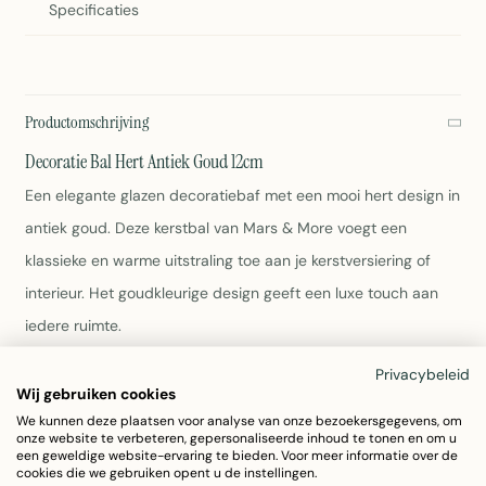
Specificaties
Productomschrijving
Decoratie Bal Hert Antiek Goud 12cm
Een elegante glazen decoratiebaf met een mooi hert design in
antiek goud. Deze kerstbal van Mars & More voegt een
klassieke en warme uitstraling toe aan je kerstversiering of
interieur. Het goudkleurige design geeft een luxe touch aan
iedere ruimte.
Privacybeleid
Materiaal: Glas
Wij gebruiken cookies
Kleur: Antiek goud
We kunnen deze plaatsen voor analyse van onze bezoekersgegevens, om
Afmetingen: 12 x 12 x 19 cm
onze website te verbeteren, gepersonaliseerde inhoud te tonen en om u
Gewicht: 450 gram
een geweldige website-ervaring te bieden. Voor meer informatie over de
cookies die we gebruiken opent u de instellingen.
Onderhoud: Afnemen met vochtige doek