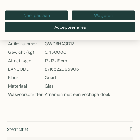
Artikelnummer: GWDBHAGD12
Nee, pas aan
Weigeren
Decoratie Bal Hert Antiek Goud 12cm van Mars & More
Specificaties
Accepteer alles
Artikelnummer
GWDBHAGD12
Gewicht (kg)
0.450000
Afmetingen
12x12x19cm
EANCODE
8716522095906
Kleur
Goud
Materiaal
Glas
Wasvoorschriften
Afnemen met een vochtige doek
Specificaties