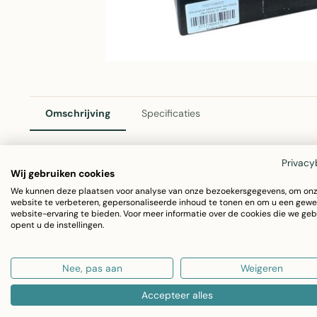
Omschrijving
Specificaties
Privacy
Wij gebruiken cookies
2Lif Decoratie Tafelloper Box Zwart 28x150cm
We kunnen deze plaatsen voor analyse van onze bezoekersgegevens, om on
website te verbeteren, gepersonaliseerde inhoud te tonen en om u een gewe
Elegante polyester tafelloper in klassiek zwart. Ideaal voor
website-ervaring te bieden. Voor meer informatie over de cookies die we geb
opent u de instellingen.
Deze decoratieve tafelloper voegt stijl en klasse toe aan 
Afmetingen: 28x150cm
Nee, pas aan
Weigeren
Materiaal: Polyester
Accepteer alles
Kleur: Zwart