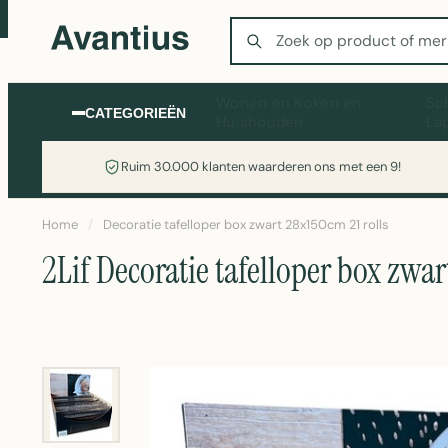
Zoeken
Wonen en Koken en
Sc
CATEGORIEËN
Huishouden
La
Ruim 30.000 klanten waarderen ons met een 9!
Home
/
Decoratie tafelloper box zwart 28x150cm 21 rolls
2Lif Decoratie tafelloper box zwar