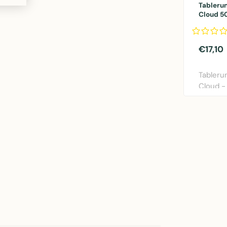
Tablerun
Cloud 5
€17,10
Tableru
Cloud -
tafellope