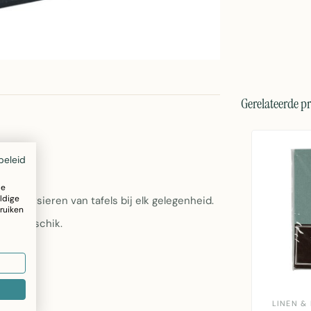
Gerelateerde p
beleid
ze
ldige
 het versieren van tafels bij elk gelegenheid.
ruiken
uw tafelschik.
LINEN &