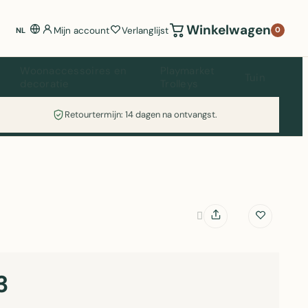
Winkelwagen
Mijn account
Verlanglijst
0
NL
Woonaccessoires en
Playmarket
Tuin
decoratie
Trolleys
Retourtermijn: 14 dagen na ontvangst.
3