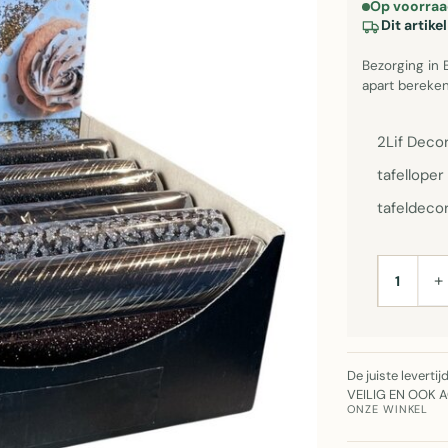
Op voorraa
Dit artik
Bezorging in 
apart bereken
2Lif Deco
tafelloper
tafeldecor
+
AANTAL
De juiste leverti
VEILIG EN OOK 
ONZE WINKEL