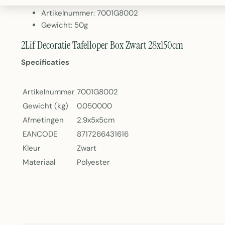
Inhoud: 21 rollen per box
Artikelnummer: 7001G8002
Gewicht: 50g
2Lif Decoratie Tafelloper Box Zwart 28x150cm
Specificaties
Artikelnummer
7001G8002
Gewicht (kg)
0.050000
Afmetingen
2.9x5x5cm
EANCODE
8717266431616
Kleur
Zwart
Materiaal
Polyester