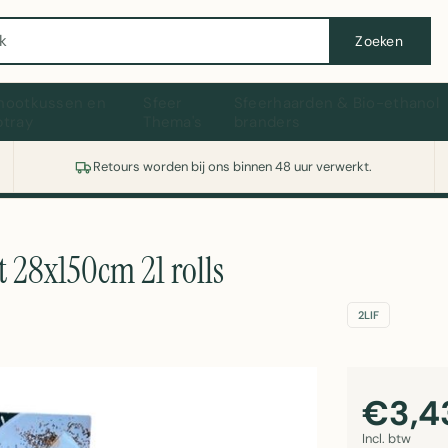
Wasmachine of koelkast nodig? Vergelijk alle prijzen op Witgoedaanbod.nl
Zoeken
hootkussen en
Sfeer
Sfeerhaarden & Bio-ethanol
ptray
Thema's
branders
Retours worden bij ons binnen 48 uur verwerkt.
t 28x150cm 21 rolls
2LIF
€3,4
Incl. btw