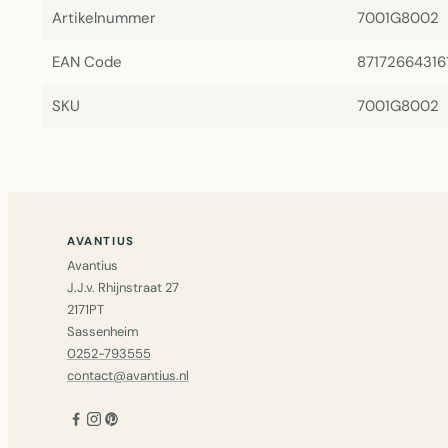
Artikelnummer
7001G8002
EAN Code
87172664316
SKU
7001G8002
AVANTIUS
Avantius
J.J.v. Rhijnstraat 27
2171PT
Sassenheim
0252-793555
contact@avantius.nl