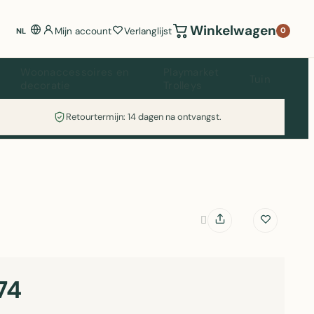
Winkelwagen
Mijn account
Verlanglijst
0
NL
Woonaccessoires en
Playmarket
Tuin
decoratie
Trolleys
Retourtermijn: 14 dagen na ontvangst.
74