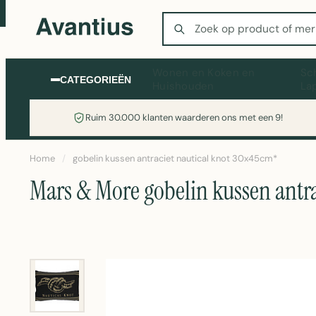
Zoeken
Wonen en Koken en
Sc
CATEGORIEËN
Huishouden
La
Ruim 30.000 klanten waarderen ons met een 9!
Home
/
gobelin kussen antraciet nautical knot 30x45cm*
Mars & More gobelin kussen antr