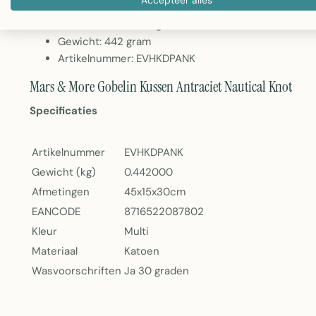
Kleur: Antraciet met nautisch patroon
Wasbaar: Ja, tot 30 graden
Gewicht: 442 gram
Artikelnummer: EVHKDPANK
Mars & More Gobelin Kussen Antraciet Nautical Knot
Specificaties
Artikelnummer
EVHKDPANK
Gewicht (kg)
0.442000
Afmetingen
45x15x30cm
EANCODE
8716522087802
Kleur
Multi
Materiaal
Katoen
Wasvoorschriften
Ja 30 graden