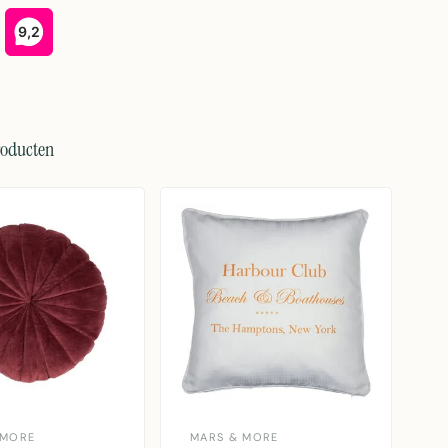
roducten
 MORE
MARS & MORE
L