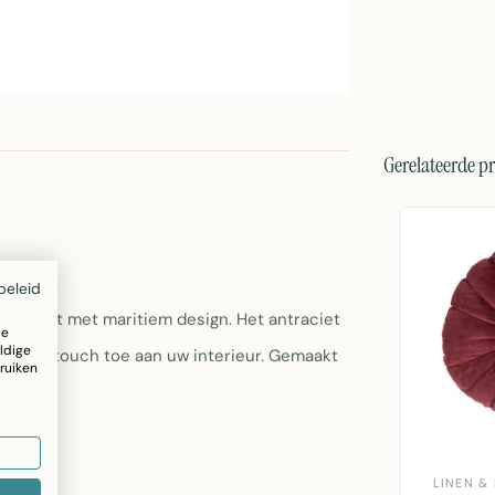
Gerelateerde p
x45cm
beleid
 comfort met maritiem design. Het antraciet
ze
ldige
itieme touch toe aan uw interieur. Gemaakt
ruiken
mer.
LINEN &