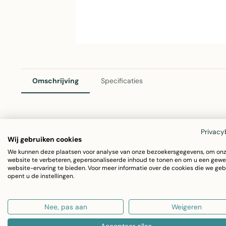
Omschrijving
Specificaties
Mars & More Gobelin Kussen Antraciet Nautical Knot 30
Privacy
Wij gebruiken cookies
Dit stijlvolle gobelin kussen van Mars & More combineert
We kunnen deze plaatsen voor analyse van onze bezoekersgegevens, om on
website te verbeteren, gepersonaliseerde inhoud te tonen en om u een gewe
kleurige kussen met nautical knot patroon voegt een mar
website-ervaring te bieden. Voor meer informatie over de cookies die we geb
opent u de instellingen.
van duurzaam katoen, perfect voor bank, stoel of slaapka
Nee, pas aan
Weigeren
Afmetingen: 30x45cm
Materiaal: 100% katoen gobelin
Accepteer alles