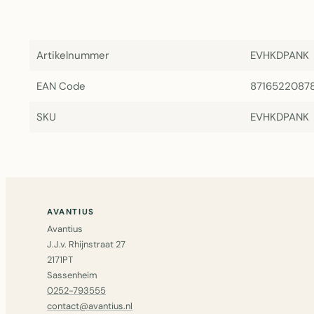
Artikelnummer
EVHKDPANK
EAN Code
8716522087
SKU
EVHKDPANK
AVANTIUS
Avantius
J.J.v. Rhijnstraat 27
2171PT
Sassenheim
0252-793555
contact@avantius.nl