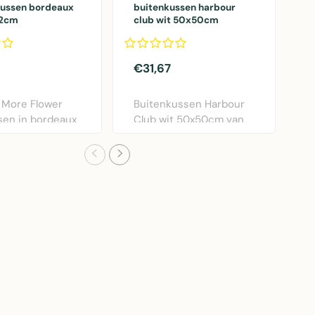
kussen bordeaux
buitenkussen harbour
G
12cm
club wit 50x50cm
k
€31,67
€
 More Flower
Buitenkussen Harbour
G
sen in bordeaux
Club wit 50x50cm van
k
ameter 40..
Mars & More. Weers..
v