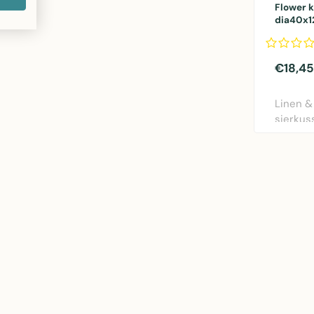
Flower 
dia40x
€18,45
Linen &
sierkus
rood. Di