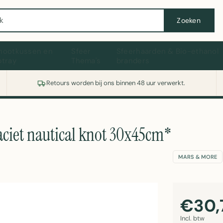
Wasmachine of koelkast nodig? Vergelijk alle prijzen op Witgoedaanbod.nl
Zoeken
hootkussen en
Sfeer
Sfeerhaarden & Bio-ethanol
ptray
Thema's
branders
Retours worden bij ons binnen 48 uur verwerkt.
aciet nautical knot 30x45cm*
MARS & MORE
€30,
Incl. btw