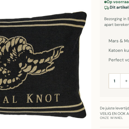
Op voorraa
Dit artik
Bezorging in 
apart bereken
Mars & Mo
Katoen ku
Perfect vo
+
AANTAL
De juiste leverti
VEILIG EN OOK 
ONZE WINKEL