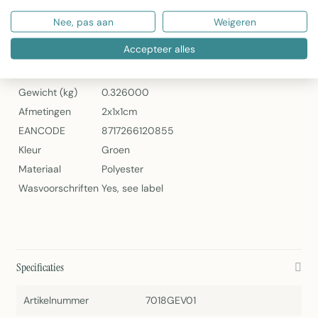
2Lif Highlands BBQ Schort Groen 70x100cm
Nee, pas aan
Weigeren
Specificaties
Accepteer alles
Artikelnummer
7018GEV01
Gewicht (kg)
0.326000
Afmetingen
2x1x1cm
EANCODE
8717266120855
Kleur
Groen
Materiaal
Polyester
Wasvoorschriften
Yes, see label
Specificaties
Artikelnummer
7018GEV01