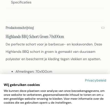
Specificaties
Productomschrijving
Highlands BBQ Schort Groen 70x100cm
De perfecte schort voor je barbecue- en kookavonden. Deze
Highlands BBQ schort in groen is gemaakt van duurzaam
polyester en beschermt je kleding tegen vlekken en spatten.
Afmetingen: 70x100cm
Kleur: Groen
Privacybeleid
Materiaal: Polyester
Wij gebruiken cookies
Gewicht: 326 gram
We kunnen deze plaatsen voor analyse van onze bezoekersgegevens, om
Verstelbare bandjes voor optimaal comfort
onze website te verbeteren, gepersonaliseerde inhoud te tonen en om u
een geweldige website-ervaring te bieden. Voor meer informatie over de
Eenvoudig schoon te maken
cookies die we gebruiken opent u de instellingen.
Wasvoorschriften: zie label