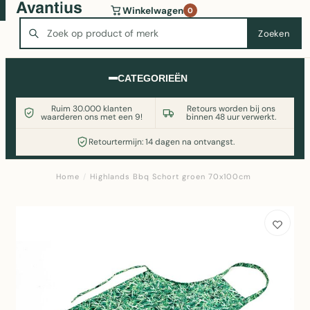
Wasmachine of koelkast nodig? Vergelijk alle prijzen op
Winkelwagen
0
Witgoedaanbod.nl
Zoeken
Zoeken
CATEGORIEËN
Ruim 30.000 klanten
Retours worden bij ons
waarderen ons met een 9!
binnen 48 uur verwerkt.
Retourtermijn: 14 dagen na ontvangst.
Home
/
Highlands Bbq Schort groen 70x100cm