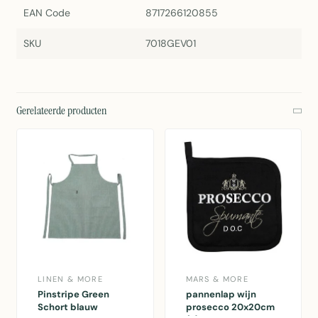
EAN Code
8717266120855
SKU
7018GEV01
Gerelateerde producten
LINEN & MORE
MARS & MORE
Pinstripe Green
pannenlap wijn
Schort blauw
prosecco 20x20cm