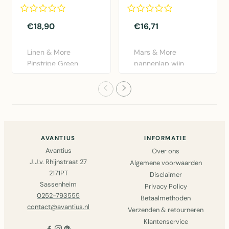
75x90cm
(2)
€18,90
€16,71
Linen & More
Mars & More
Pinstripe Green
pannenlap wijn
schort blauw
prosecco 20x20cm
75x90cm.
set van 2. Katoe..
Praktisch..
AVANTIUS
INFORMATIE
Avantius
Over ons
J.J.v. Rhijnstraat 27
Algemene voorwaarden
2171PT
Disclaimer
Sassenheim
Privacy Policy
0252-793555
Betaalmethoden
contact@avantius.nl
Verzenden & retourneren
Klantenservice