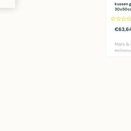
kussen g
30x50c
€63,6
Mars &
geitenv
in natur
30x50c