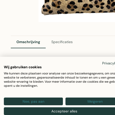
Omschrijving
Specificaties
Privacy
Mars & More Sierkussen Koehuid Luipaard 45x45cm
Wij gebruiken cookies
We kunnen deze plaatsen voor analyse van onze bezoekersgegevens, om on
Dit prachtige sierkussen van Mars & More combineert co
website te verbeteren, gepersonaliseerde inhoud te tonen en om u een gewe
website-ervaring te bieden. Voor meer informatie over de cookies die we geb
kussen met luipaard-koehuidpatroon voegt een stijlvol ac
opent u de instellingen.
Afmetingen: 45x45cm
Nee, pas aan
Weigeren
Materiaal: Luxe vachten
Kleur: Multi (luipaard print)
Accepteer alles