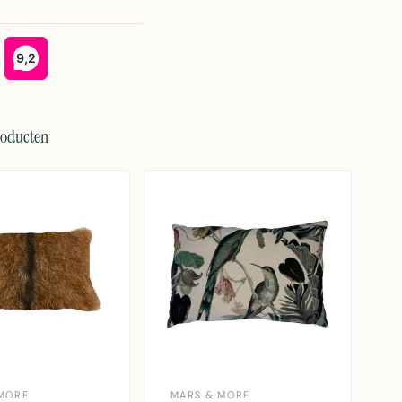
roducten
MORE
MARS & MORE
M