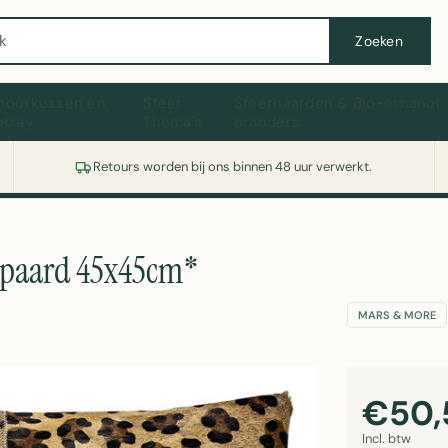
Wasmachine of koelkast nodig? Vergelijk alle prijzen op Witgoedaanbod.nl
Zoeken
hootkussen en
Sfeer
Sfeerhaarden & Bio-ethanol
ptray
Thema's
branders
Retours worden bij ons binnen 48 uur verwerkt.
ipaard 45x45cm*
MARS & MORE
€50,
Incl. btw