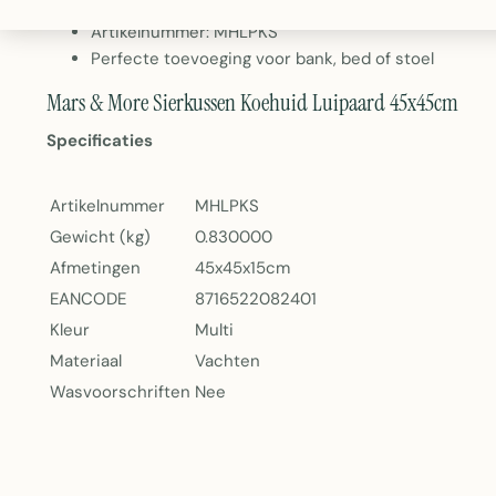
Gewicht: 0,83 kg
Artikelnummer: MHLPKS
Perfecte toevoeging voor bank, bed of stoel
Mars & More Sierkussen Koehuid Luipaard 45x45cm
Specificaties
Artikelnummer
MHLPKS
Gewicht (kg)
0.830000
Afmetingen
45x45x15cm
EANCODE
8716522082401
Kleur
Multi
Materiaal
Vachten
Wasvoorschriften
Nee