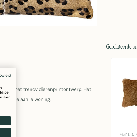
Gerelateerde p
beleid
ze
mfort met trendy dierenprintontwerp. Het
ldige
ruiken
cent toe aan je woning.
MARS & 