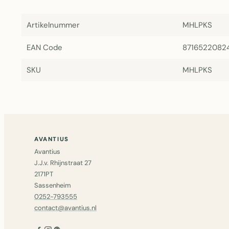
Artikelnummer
MHLPKS
EAN Code
8716522082
SKU
MHLPKS
AVANTIUS
Avantius
J.J.v. Rhijnstraat 27
2171PT
Sassenheim
0252-793555
contact@avantius.nl