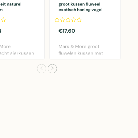
eit naturel
groot kussen fluweel
*
m
exotisch honing vogel
z
40x60cm
4
€17,60
€
 More
Mars & More groot
M
acht sierkussen
fluwelen kussen met
s
el bruin.
exotisch vogeldesign i..
p
m..