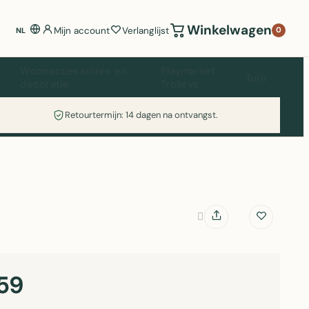
Winkelwagen
Mijn account
Verlanglijst
0
NL
Woonaccessoires en
Playmarket
Tuin
decoratie
Trolleys
Retourtermijn: 14 dagen na ontvangst.
59