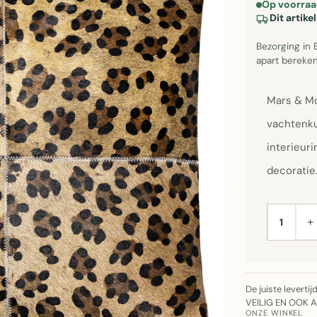
Op voorraa
Dit artik
Bezorging in 
apart bereken
Mars & Mo
vachtenku
interieuri
decoratie
+
AANTAL
De juiste leverti
VEILIG EN OOK 
ONZE WINKEL