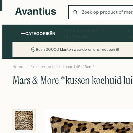
Zoeken
Wonen en Koken en
Sc
CATEGORIEËN
Huishouden
La
Ruim 30.000 klanten waarderen ons met een 9!
Home
/
*kussen koehuid luipaard 45x45cm*
Mars & More *kussen koehuid lu