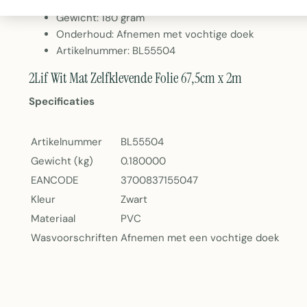
Zelfklevend - eenvoudig aan te brengen
Gewicht: 180 gram
Onderhoud: Afnemen met vochtige doek
Artikelnummer: BL55504
2Lif Wit Mat Zelfklevende Folie 67,5cm x 2m
Specificaties
Artikelnummer
BL55504
Gewicht (kg)
0.180000
EANCODE
3700837155047
Kleur
Zwart
Materiaal
PVC
Wasvoorschriften
Afnemen met een vochtige doek