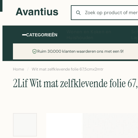
Zoeken
Wonen en Koken en
Sc
CATEGORIEËN
Huishouden
La
Ruim 30.000 klanten waarderen ons met een 9!
Home
/
Wit mat zelfklevende folie 67,5cmx2mtr
2Lif Wit mat zelfklevende folie 