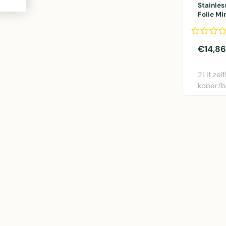
Stainles
Folie Min
45cmx1,
€14,86
2Lif zel
koper/b
1,5m. G