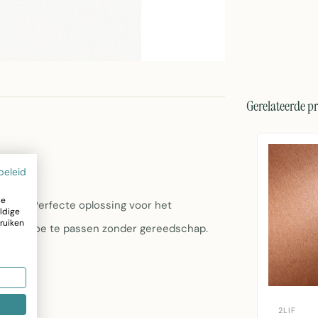
Gerelateerde p
beleid
ze
rking. Perfecte oplossing voor het
ldige
ruiken
kelijk toe te passen zonder gereedschap.
2LIF