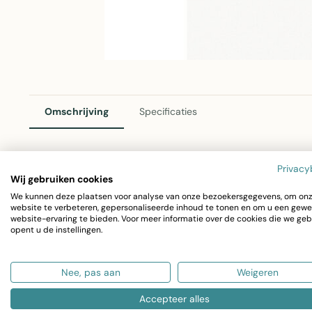
Omschrijving
Specificaties
Privacy
2Lif Wit Mat Zelfklevende Folie 67,5cm x 2m
Wij gebruiken cookies
We kunnen deze plaatsen voor analyse van onze bezoekersgegevens, om on
Hoogwaardige zelfklevende decoratiefolie met matte afwe
website te verbeteren, gepersonaliseerde inhoud te tonen en om u een gewe
website-ervaring te bieden. Voor meer informatie over de cookies die we geb
verfraaien van ramen, kasten, meubels en wanden. Gemak
opent u de instellingen.
Afmetingen: 67,5cm x 2 meter
Nee, pas aan
Weigeren
Materiaal: PVC
Afwerking: Mat wit
Accepteer alles