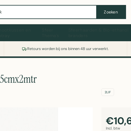
Wasmachine of koelkast nodig? Vergelijk alle prijzen op Witgoedaanbod.nl
Zoeken
hootkussen en
Sfeer
Sfeerhaarden & Bio-ethanol
ptray
Thema's
branders
Retours worden bij ons binnen 48 uur verwerkt.
67,5cmx2mtr
2LIF
€10,
Incl. btw