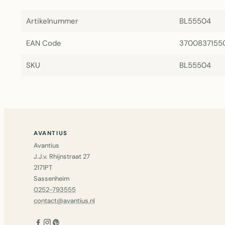
Artikelnummer
BL55504
EAN Code
3700837155
SKU
BL55504
AVANTIUS
Avantius
J.J.v. Rhijnstraat 27
2171PT
Sassenheim
0252-793555
contact@avantius.nl