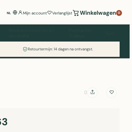
Winkelwagen
Mijn account
Verlanglijst
0
NL
Woonaccessoires en
Playmarket
Tuin
decoratie
Trolleys
Retourtermijn: 14 dagen na ontvangst.
63