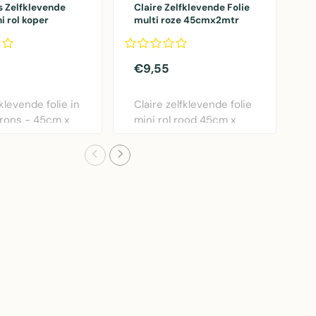
s Zelfklevende
Claire Zelfklevende Folie
2
i rol koper
multi roze 45cmx2mtr
F
5mtr
4
€9,55
€
fklevende folie in
Claire zelfklevende folie
2
rons - 45cm x
mini rol rood 45cm x
f
emakk..
2m. Eenvoudig..
m