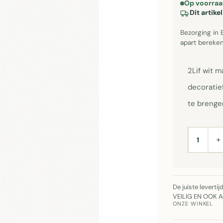
Op voorraa
Dit artik
Bezorging in 
apart bereken
2Lif wit m
decoratie
te brenge
+
AANTAL
De juiste leverti
VEILIG EN OOK 
ONZE WINKEL