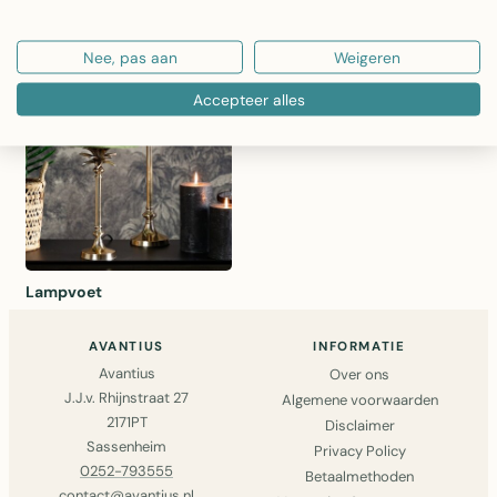
Hanglamp
Staande lampen
Nee, pas aan
Weigeren
Accepteer alles
Lampvoet
AVANTIUS
INFORMATIE
Avantius
Over ons
J.J.v. Rhijnstraat 27
Algemene voorwaarden
2171PT
Disclaimer
Sassenheim
Privacy Policy
0252-793555
Betaalmethoden
contact@avantius.nl