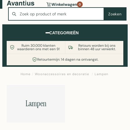
Wasmachine of koelkast nodig? Vergelijk alle prijzen op
Winkelwagen
0
Witgoedaanbod.nl
Zoeken
Zoeken
CATEGORIEËN
Ruim 30.000 klanten
Retours worden bij ons
waarderen ons met een 9!
binnen 48 uur verwerkt.
Retourtermijn: 14 dagen na ontvangst.
Home
/
Woonaccessoires en decoratie
/
Lampen
Lampen