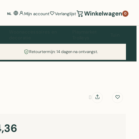
Winkelwagen
Mijn account
Verlanglijst
0
NL
Woonaccessoires en
Playmarket
Tuin
decoratie
Trolleys
Retourtermijn: 14 dagen na ontvangst.
,36