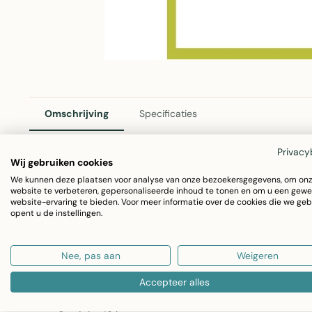
Omschrijving
Specificaties
Privacy
Wij gebruiken cookies
2Lif Aruba-curtainbox Vliegengordijn – Transparant, 30
We kunnen deze plaatsen voor analyse van onze bezoekersgegevens, om on
website te verbeteren, gepersonaliseerde inhoud te tonen en om u een gewe
website-ervaring te bieden. Voor meer informatie over de cookies die we geb
Het praktische vliegengordijn van 2Lif houdt ongewenste i
opent u de instellingen.
binnenlaat. Deze transparante uitvoering past perfect bij e
Nee, pas aan
Weigeren
Afmetingen: 30x40x102 cm
Inhoud: 30 stuks per doos
Accepteer alles
Materiaal: Transparant