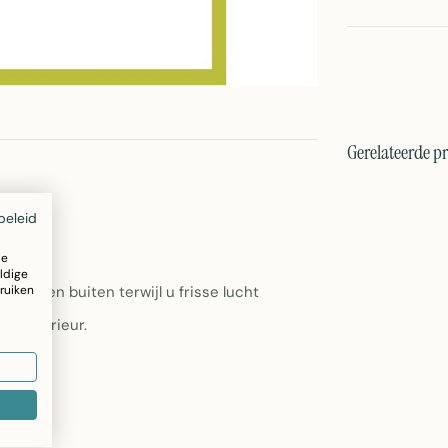
Gerelateerde p
beleid
 Stuks
ze
ldige
ruiken
nsecten buiten terwijl u frisse lucht
lk interieur.