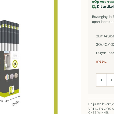
Op voorraa
Dit artik
Bezorging in 
apart bereken
2Lif Arub
30x40x102
tegen ins
meer..
+
AANTAL
De juiste leverti
VEILIG EN OOK 
ONZE WINKEL