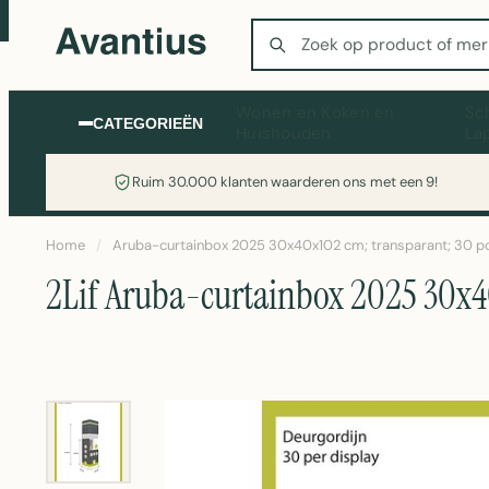
Zoeken
Wonen en Koken en
Sc
CATEGORIEËN
Huishouden
La
Ruim 30.000 klanten waarderen ons met een 9!
Home
/
Aruba-curtainbox 2025 30x40x102 cm; transparant; 30 p
2Lif Aruba-curtainbox 2025 30x40