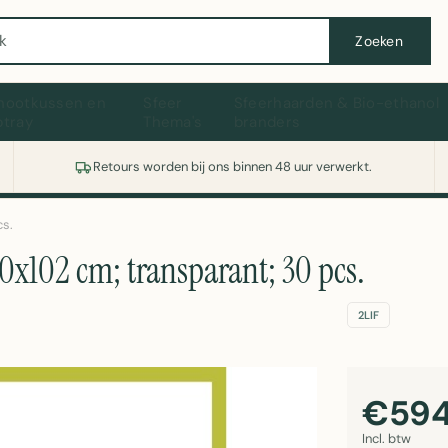
Wasmachine of koelkast nodig? Vergelijk alle prijzen op Witgoedaanbod.nl
Zoeken
hootkussen en
Sfeer
Sfeerhaarden & Bio-ethanol
ptray
Thema's
branders
Retours worden bij ons binnen 48 uur verwerkt.
cs.
x102 cm; transparant; 30 pcs.
2LIF
€594
Incl. btw