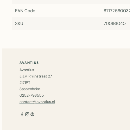
EAN Code
8717266003
SKU
7001B1040
AVANTIUS
Avantius
J.J.v. Rhijnstraat 27
2171PT
Sassenheim
0252-793555
contact@avantius.nl