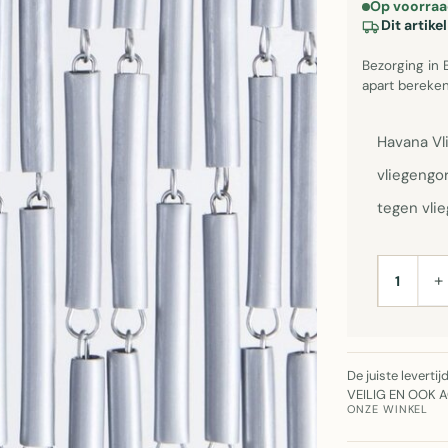
Op voorraa
Dit artik
Bezorging in 
apart bereken
Havana Vl
vliegengo
tegen vli
+
AANTAL
De juiste leverti
VEILIG EN OOK 
ONZE WINKEL