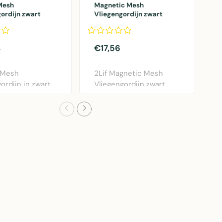
Mesh
Magnetic Mesh
B
ordijn zwart
Vliegengordijn zwart
g
0cm
100x230cm
4
€17,56
€
 Mesh
2Lif Magnetic Mesh
B
ordijn in zwart,
Vliegengordijn zwart
g
0cm. PVC
100x230cm met
2
..
magnee..