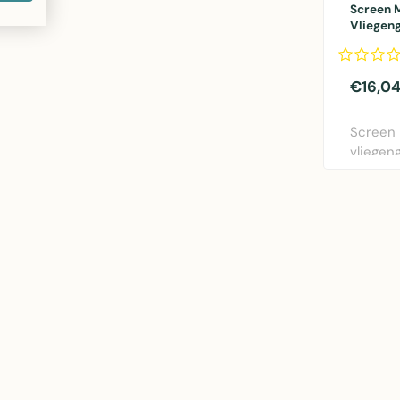
Screen 
Vliegeng
100x23
€16,0
Screen
vliegeng
100x23
materiaa