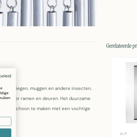
Gerelateerde p
beleid
tegen vliegen, muggen en andere insecten.
ze
ldige
ruiken
chikt voor ramen en deuren. Het duurzame
nvoudig schoon te maken met een vochtige
2LIF