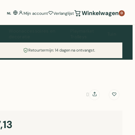
Winkelwagen
Mijn account
Verlanglijst
0
NL
Woonaccessoires en
Playmarket
Tuin
decoratie
Trolleys
Retourtermijn: 14 dagen na ontvangst.
,13