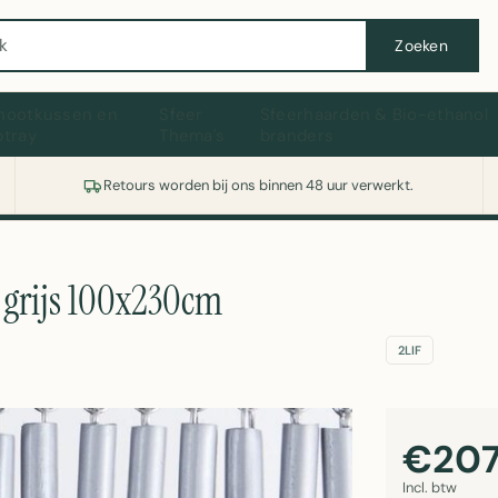
Wasmachine of koelkast nodig? Vergelijk alle prijzen op Witgoedaanbod.nl
Zoeken
hootkussen en
Sfeer
Sfeerhaarden & Bio-ethanol
ptray
Thema's
branders
Retours worden bij ons binnen 48 uur verwerkt.
r grijs 100x230cm
2LIF
€207
Incl. btw