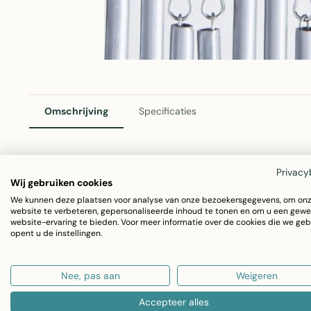
Omschrijving
Specificaties
Privacy
Havana Vliegengordijn Zilver Grijs 100x230cm
Wij gebruiken cookies
Het Havana vliegengordijn biedt effectieve bescherming 
We kunnen deze plaatsen voor analyse van onze bezoekersgegevens, om on
website te verbeteren, gepersonaliseerde inhoud te tonen en om u een gewe
website-ervaring te bieden. Voor meer informatie over de cookies die we geb
Met afmetingen van 100x230cm is dit vliegengordijn ges
opent u de instellingen.
PVC materiaal zorgt voor een lange levensduur en is ee
doek.
Nee, pas aan
Weigeren
Accepteer alles
Afmetingen: 100x230cm