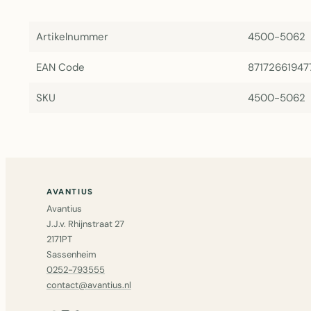
Artikelnummer
4500-5062
EAN Code
87172661947
SKU
4500-5062
AVANTIUS
Avantius
J.J.v. Rhijnstraat 27
2171PT
Sassenheim
0252-793555
contact@avantius.nl