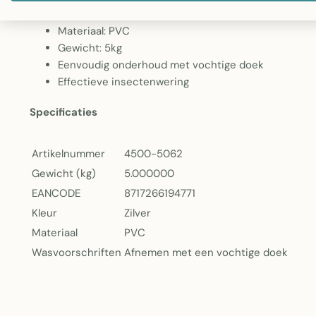
Kleur: Zilver grijs
Materiaal: PVC
Gewicht: 5kg
Eenvoudig onderhoud met vochtige doek
Effectieve insectenwering
Specificaties
Artikelnummer
4500-5062
Gewicht (kg)
5.000000
EANCODE
8717266194771
Kleur
Zilver
Materiaal
PVC
Wasvoorschriften
Afnemen met een vochtige doek