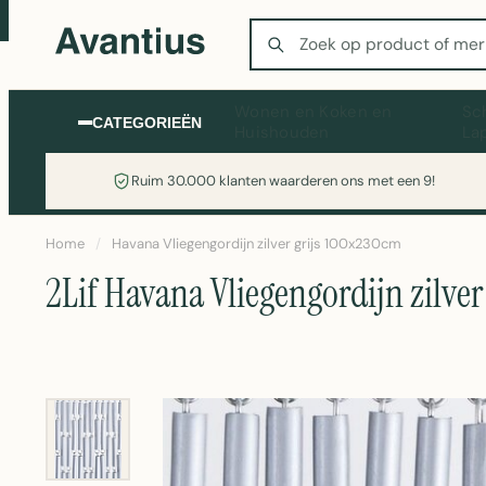
Zoeken
Wonen en Koken en
Sc
CATEGORIEËN
Huishouden
La
Ruim 30.000 klanten waarderen ons met een 9!
Home
/
Havana Vliegengordijn zilver grijs 100x230cm
2Lif Havana Vliegengordijn zilve